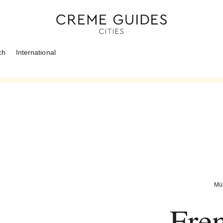
ch
International
Mü
Fre