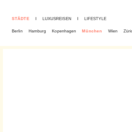
STÄDTE
I
LUXUSREISEN
I
LIFESTYLE
Berlin
Hamburg
Kopenhagen
München
Wien
Züri
MÜNCHEN
French Touch – Hippe
Patisserie mit
internationalem Flair