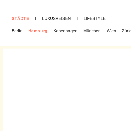
STÄDTE
I
LUXUSREISEN
I
LIFESTYLE
Berlin
Hamburg
Kopenhagen
München
Wien
Züri
HAMBURG
Eisprinzessinnen – Royaler
Eisgenuss in Ottensen