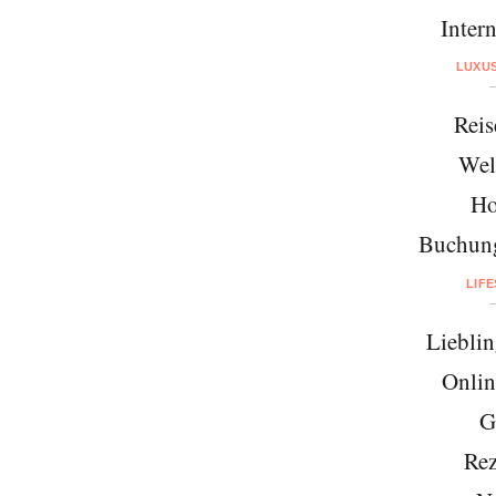
Intern
LUXU
Reis
Wel
Ho
Buchung
LIF
Lieblin
Onlin
G
Rez