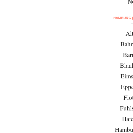
N
HAMBURG |
Al
Bahr
Bar
Blan
Eims
Eppe
Flo
Fuhls
Hafe
Hambu