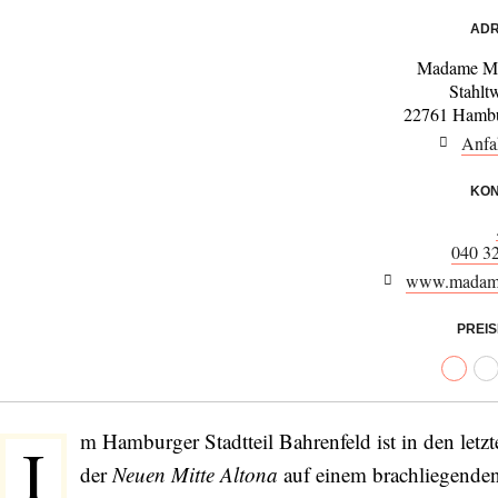
ADR
Madame Ma
Stahlt
22761 Hambu
Anfa
KON
040 3
www.madame
PREI
m Hamburger Stadtteil Bahrenfeld ist in den let
I
der
Neuen Mitte Altona
auf einem brachliegende