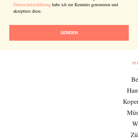
Datenschutzerklärung
habe ich zur Kenntnis genommen und
akzeptiere diese.
SENDEN
ST
Be
Ham
Kope
Mün
W
Zü