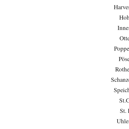
Harve
Hoh
Inne
Ott
Poppe
Pöse
Roth
Schanze
Speich
St.
St. 
Uhle