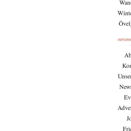
Wan
Wint
Övel
INFOR
Ab
Kon
Unse
News
Ev
Adver
J
Fri