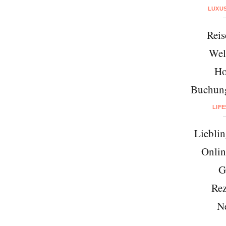
LUXU
Reis
Wel
Ho
Buchung
LIF
Lieblin
Onlin
G
Rez
N