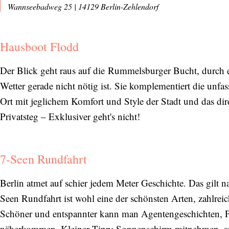
Wannseebadweg 25 | 14129 Berlin-Zehlendorf
Abonnieren Sie unseren Newsletter
Hausboot Flodd
Entdecken Sie jede Woche neue schöne
Orte, handverlesene Geheimtipps und
Der Blick geht raus auf die Rummelsburger Bucht, durch e
einzigartige Reisen.
Wetter gerade nicht nötig ist. Sie komplementiert die unfas
Ort mit jeglichem Komfort und Style der Stadt und das dir
Privatsteg – Exklusiver geht's nicht!
Bitte schicken Sie mir bis zum Widerruf meiner
Einwilligung den Newsletter mit Informationen zu
7-Seen Rundfahrt
neuen Beiträgen. Die
Datenschutzerklärung
habe ich
zur Kenntnis genommen und akzeptiere diese.
Berlin atmet auf schier jedem Meter Geschichte. Das gilt 
SENDEN
Seen Rundfahrt ist wohl eine der schönsten Arten, zahlrei
Schöner und entspannter kann man Agentengeschichten, P
näherkommen. Kleiner Tipp: Sonnenschirm mitnehmen, an