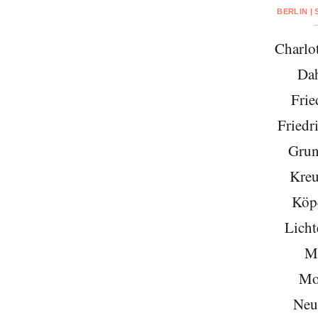
BERLIN |
Charlo
Da
Frie
Friedr
Grun
Kreu
Köp
Licht
Mi
Mo
Neu