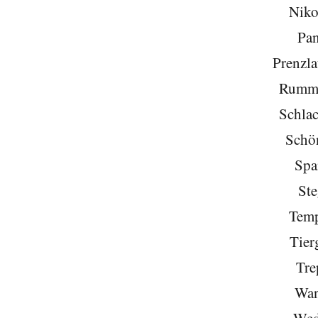
Niko
Pa
Prenzla
Rumme
Schlac
Schö
Spa
Ste
Temp
Tier
Tre
Wan