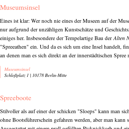
Museumsinsel
Eines ist klar: Wer noch nie eines der Museen auf der Muse
nur aufgrund der unzähligen Kunstschätze und Geschichtsz
einiges her. Insbesondere der Tempelartige Bau der
Alten 
"Spreeathen" ein. Und da es sich um eine Insel handelt, 
an denen man es sich direkt an der innerstädtischen Spre
Museumsinsel
Schloßplatz 1 | 10178 Berlin-Mitte
Spreeboote
Stilvoller als auf einer der schicken "Sloeps" kann man sic
ohne Bootsführerschein gefahren werden, aber man kann si
Ausgestattet mit einem prall gefüllten Picknickkorb und e