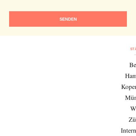
SENDEN
ST
Be
Ham
Kope
Mün
W
Zü
Intern