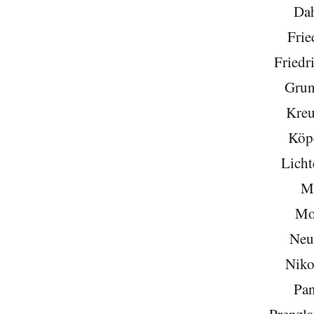
Da
Frie
Friedr
Grun
Kreu
Köp
Licht
Mi
Mo
Neu
Niko
Pa
Prenzla