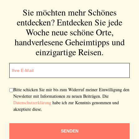
Einwilligung den Newsletter mit Informationen zu
Sie möchten mehr Schönes
neuen Beiträgen. Die
Datenschutzerklärung
habe ich
zur Kenntnis genommen und akzeptiere diese.
entdecken?
Entdecken Sie jede
Woche neue schöne Orte,
SENDEN
handverlesene Geheimtipps und
einzigartige Reisen.
Bitte schicken Sie mir bis zum Widerruf meiner Einwilligung den
Newsletter mit Informationen zu neuen Beiträgen. Die
Datenschutzerklärung
habe ich zur Kenntnis genommen und
akzeptiere diese.
SENDEN