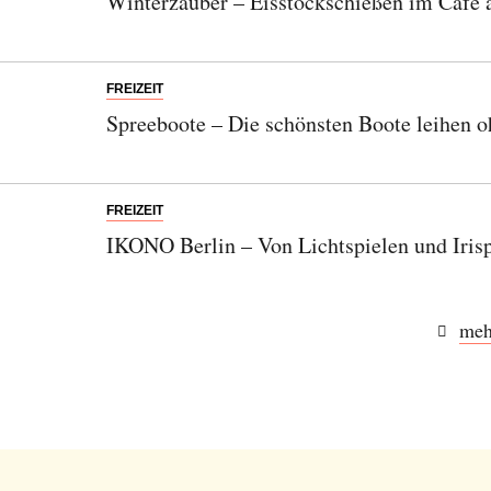
Winterzauber – Eisstockschießen im Café
FREIZEIT
Spreeboote – Die schönsten Boote leihen 
FREIZEIT
IKONO Berlin – Von Lichtspielen und Irisp
Abonnieren Sie unseren Newsletter
Entdecken Sie jede Woche neue schöne
meh
Orte, handverlesene Geheimtipps und
einzigartige Reisen.
Bitte schicken Sie mir bis zum Widerruf meiner