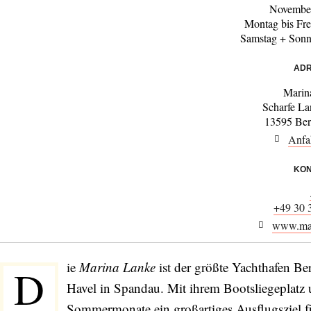
November
Montag bis Fre
Samstag + Sonn
ADR
Marin
Scharfe L
13595 Ber
Anfa
KON
+49 30 
www.mar
ie
Marina Lanke
ist der größte Yachthafen Ber
D
Havel in Spandau. Mit ihrem Bootsliegeplatz 
Sommermonate ein großartiges Ausflugsziel fü