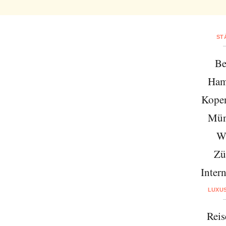
ST
Be
Ham
Kope
Mün
W
Zü
Intern
LUXU
Reis