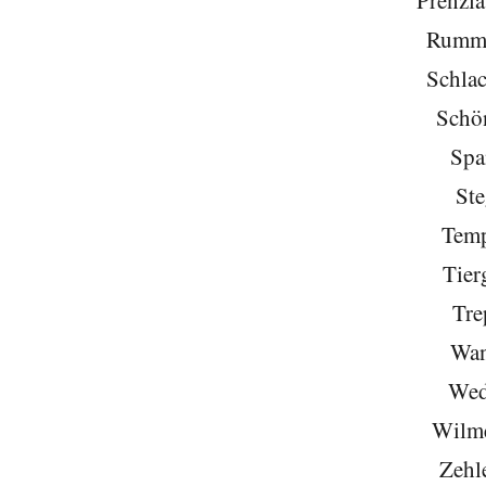
Rumme
Schlac
Schö
Spa
Ste
Temp
Tier
Tre
Wan
Wed
Wilme
Zehl