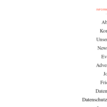
INFOR
Ab
Kon
Unse
News
Ev
Adver
J
Fri
Daten
Datenschutz