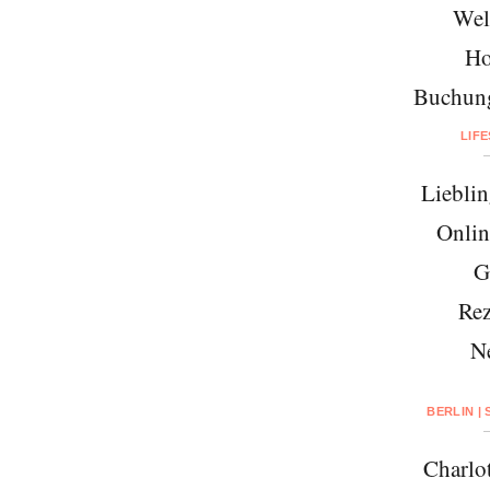
Wel
Ho
Buchung
LIF
Lieblin
Onlin
G
Rez
N
BERLIN |
Charlo