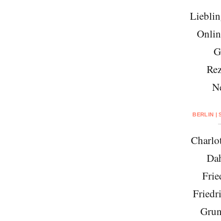
Lieblin
Onlin
G
Rez
N
BERLIN |
Charlo
Da
Frie
Friedr
Grun