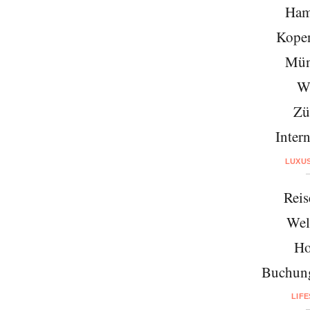
Ham
Kope
Mün
W
Zü
Intern
LUXU
Reis
Wel
Ho
Buchung
LIF