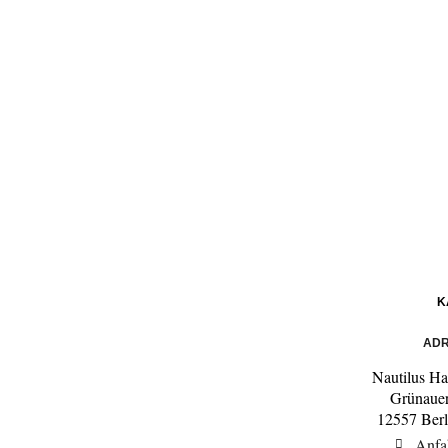
K
ADR
Nautilus Ha
Grünauer
12557 Ber
Anfa