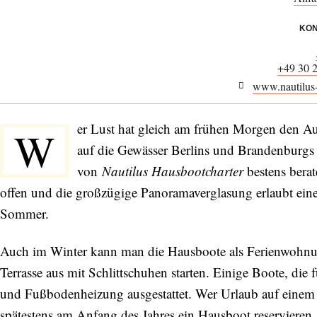
KON
+49 30 
www.nautilus-
er Lust hat gleich am frühen Morgen den Au
W
auf die Gewässer Berlins und Brandenburgs
von
Nautilus Hausbootcharter
bestens bera
offen und die großzügige Panoramaverglasung erlaubt einen
Sommer.
Auch im Winter kann man die Hausboote als Ferienwohnu
Terrasse aus mit Schlittschuhen starten. Einige Boote, die 
und Fußbodenheizung ausgestattet. Wer Urlaub auf einem 
spätestens am Anfang des Jahres ein Hausboot reservieren