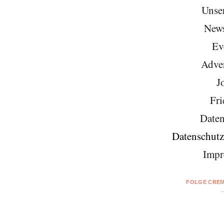
Unse
News
Ev
Adver
J
Fri
Daten
Datenschutz
Impr
FOLGE CREM