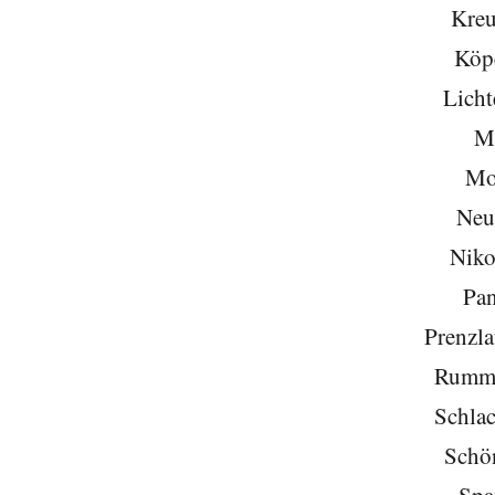
Kreu
Köp
Licht
Mi
Mo
Neu
Niko
Pa
Prenzla
Rumme
Schlac
Schö