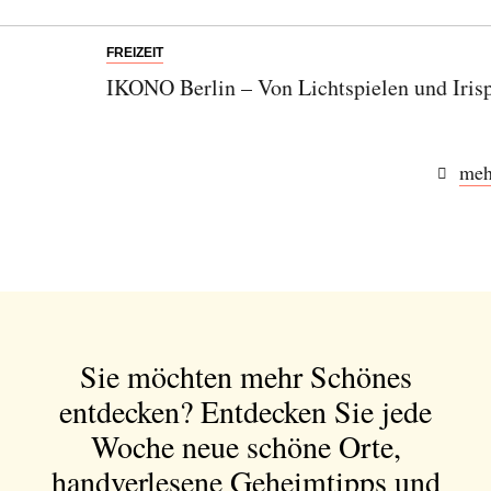
FREIZEIT
IKONO Berlin – Von Lichtspielen und Irisp
meh
Abonnieren Sie unseren Newsletter
Entdecken Sie jede Woche neue schöne
Orte, handverlesene Geheimtipps und
einzigartige Reisen.
Sie möchten mehr Schönes
entdecken?
Entdecken Sie jede
Bitte schicken Sie mir bis zum Widerruf meiner
Einwilligung den Newsletter mit Informationen zu
Woche neue schöne Orte,
neuen Beiträgen. Die
Datenschutzerklärung
habe ich
handverlesene Geheimtipps und
zur Kenntnis genommen und akzeptiere diese.