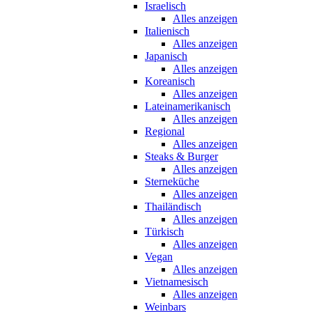
Israelisch
Alles anzeigen
Italienisch
Alles anzeigen
Japanisch
Alles anzeigen
Koreanisch
Alles anzeigen
Lateinamerikanisch
Alles anzeigen
Regional
Alles anzeigen
Steaks & Burger
Alles anzeigen
Sterneküche
Alles anzeigen
Thailändisch
Alles anzeigen
Türkisch
Alles anzeigen
Vegan
Alles anzeigen
Vietnamesisch
Alles anzeigen
Weinbars