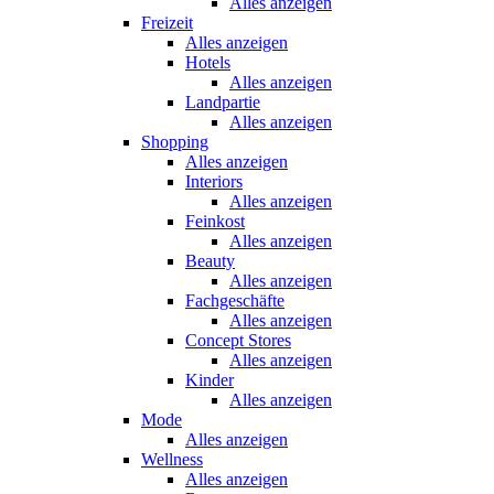
Alles anzeigen
Freizeit
Alles anzeigen
Hotels
Alles anzeigen
Landpartie
Alles anzeigen
Shopping
Alles anzeigen
Interiors
Alles anzeigen
Feinkost
Alles anzeigen
Beauty
Alles anzeigen
Fachgeschäfte
Alles anzeigen
Concept Stores
Alles anzeigen
Kinder
Alles anzeigen
Mode
Alles anzeigen
Wellness
Alles anzeigen