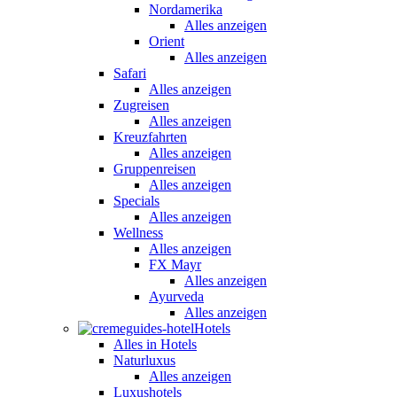
Nordamerika
Alles anzeigen
Orient
Alles anzeigen
Safari
Alles anzeigen
Zugreisen
Alles anzeigen
Kreuzfahrten
Alles anzeigen
Gruppenreisen
Alles anzeigen
Specials
Alles anzeigen
Wellness
Alles anzeigen
FX Mayr
Alles anzeigen
Ayurveda
Alles anzeigen
Hotels
Alles in Hotels
Naturluxus
Alles anzeigen
Luxushotels