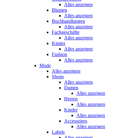
Alles anzeigen
Blumen
Alles anzeigen
Buchhandlungen
Alles anzeigen
Fachgeschäfte
Alles anzeigen
Kinder
Alles anzeigen
Fashion
Alles anzeigen
Mode
Alles anzeigen
Shops
Alles anzeigen
Damen
Alles anzeigen
Herren
Alles anzeigen
Kinder
Alles anzeigen
Accessoires
Alles anzeigen
Labels
Alles anzeigen