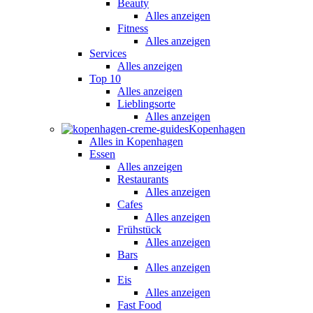
Beauty
Alles anzeigen
Fitness
Alles anzeigen
Services
Alles anzeigen
Top 10
Alles anzeigen
Lieblingsorte
Alles anzeigen
Kopenhagen
Alles in Kopenhagen
Essen
Alles anzeigen
Restaurants
Alles anzeigen
Cafes
Alles anzeigen
Frühstück
Alles anzeigen
Bars
Alles anzeigen
Eis
Alles anzeigen
Fast Food