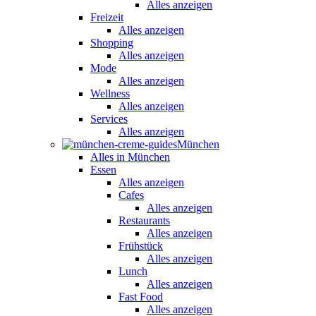
Alles anzeigen
Freizeit
Alles anzeigen
Shopping
Alles anzeigen
Mode
Alles anzeigen
Wellness
Alles anzeigen
Services
Alles anzeigen
München
Alles in München
Essen
Alles anzeigen
Cafes
Alles anzeigen
Restaurants
Alles anzeigen
Frühstück
Alles anzeigen
Lunch
Alles anzeigen
Fast Food
Alles anzeigen