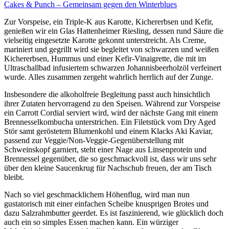
Cakes & Punch – Gemeinsam gegen den Winterblues
Zur Vorspeise, ein Triple-K aus Karotte, Kichererbsen und Kefir,
genießen wir ein Glas Hattenheimer Riesling, dessen rund Säure die
vielseitig eingesetzte Karotte gekonnt unterstreicht. Als Creme,
mariniert und gegrillt wird sie begleitet von schwarzen und weißen
Kichererbsen, Hummus und einer Kefir-Vinaigrette, die mit im
Ultraschallbad infusiertem schwarzen Johannisbeerholzöl verfeinert
wurde. Alles zusammen zergeht wahrlich herrlich auf der Zunge.
Insbesondere die alkoholfreie Begleitung passt auch hinsichtlich
ihrer Zutaten hervorragend zu den Speisen. Während zur Vorspeise
ein Carrott Cordial serviert wird, wird der nächste Gang mit einem
Brennesselkombucha unterstrichen. Ein Filetstück vom Dry Aged
Stör samt geröstetem Blumenkohl und einem Klacks Aki Kaviar,
passend zur Veggie/Non-Veggie-Gegenüberstellung mit
Schweinskopf garniert, steht einer Nage aus Linsenprotein und
Brennessel gegenüber, die so geschmackvoll ist, dass wir uns sehr
über den kleine Saucenkrug für Nachschub freuen, der am Tisch
bleibt.
Nach so viel geschmacklichem Höhenflug, wird man nun
gustatorisch mit einer einfachen Scheibe knusprigen Brotes und
dazu Salzrahmbutter geerdet. Es ist faszinierend, wie glücklich doch
auch ein so simples Essen machen kann. Ein würziger