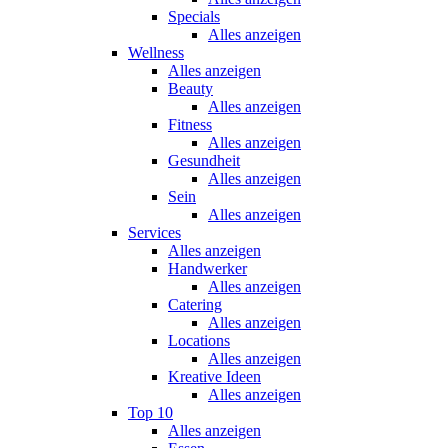
Specials
Alles anzeigen
Wellness
Alles anzeigen
Beauty
Alles anzeigen
Fitness
Alles anzeigen
Gesundheit
Alles anzeigen
Sein
Alles anzeigen
Services
Alles anzeigen
Handwerker
Alles anzeigen
Catering
Alles anzeigen
Locations
Alles anzeigen
Kreative Ideen
Alles anzeigen
Top 10
Alles anzeigen