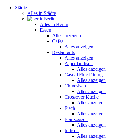
Städte
Alles in Städte
Berlin
Alles in Berlin
Essen
Alles anzeigen
Cafes
Alles anzeigen
Restaurants
Alles anzeigen
Alpenländisch
Alles anzeigen
Casual Fine Dining
Alles anzeigen
Chinesisch
Alles anzeigen
Crossover Küche
Alles anzeigen
Fisch
Alles anzeigen
Französisch
Alles anzeigen
Indisch
Alles anzeigen