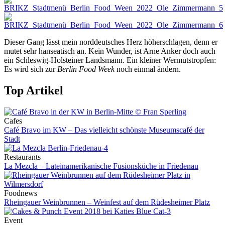
Dieser Gang lässt mein norddeutsches Herz höherschlagen, denn er
mutet sehr hanseatisch an. Kein Wunder, ist Arne Anker doch auch
ein Schleswig-Holsteiner Landsmann. Ein kleiner Wermutstropfen:
Es wird sich zur
Berlin Food Week
noch einmal ändern.
Top Artikel
Cafes
Café Bravo im KW – Das vielleicht schönste Museumscafé der
Stadt
Restaurants
La Mezcla – Lateinamerikanische Fusionsküche in Friedenau
Foodnews
Rheingauer Weinbrunnen – Weinfest auf dem Rüdesheimer Platz
Event