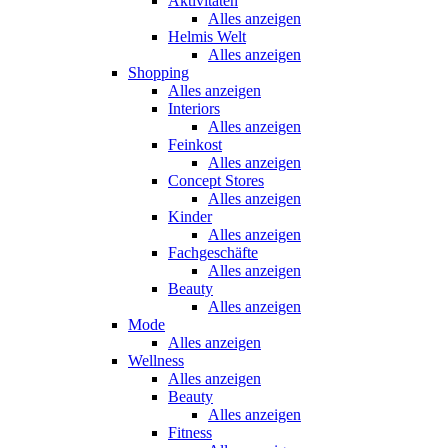
Aktivitäten
Alles anzeigen
Helmis Welt
Alles anzeigen
Shopping
Alles anzeigen
Interiors
Alles anzeigen
Feinkost
Alles anzeigen
Concept Stores
Alles anzeigen
Kinder
Alles anzeigen
Fachgeschäfte
Alles anzeigen
Beauty
Alles anzeigen
Mode
Alles anzeigen
Wellness
Alles anzeigen
Beauty
Alles anzeigen
Fitness