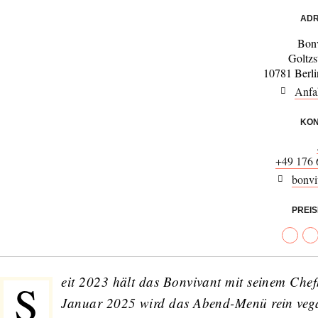
ADR
Bon
Goltzs
10781 Berl
Anfa
KON
+49 176 
bonvi
PREI
eit 2023 hält das Bonvivant mit seinem Chef
S
Januar 2025 wird das Abend-Menü rein vega