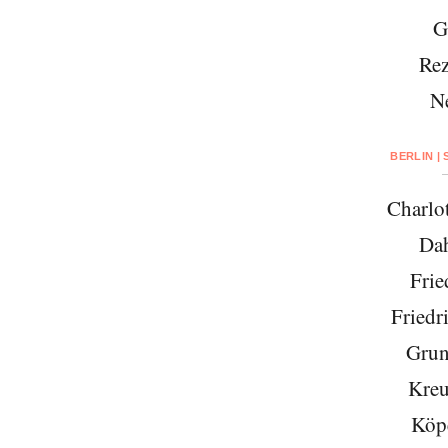
G
Rez
N
BERLIN |
Charlo
Da
Frie
Friedr
Grun
Kreu
Köp