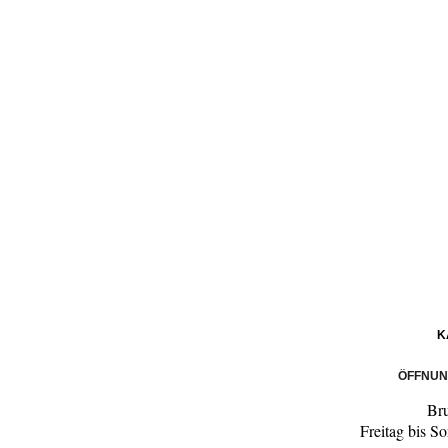
K
ÖFFNUN
Br
Freitag bis S