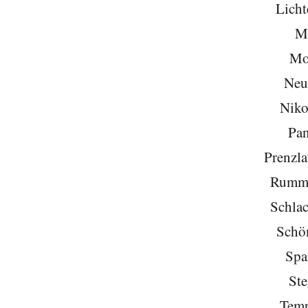
Licht
Mi
Mo
Neu
Niko
Pa
Prenzla
Rumme
Schlac
Schö
Spa
Ste
Temp