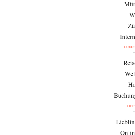
Mün
W
Zü
Intern
LUXU
Reis
Wel
Ho
Buchung
LIF
Lieblin
Onlin