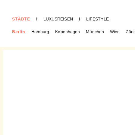
STÄDTE
I
LUXUSREISEN
I
LIFESTYLE
Berlin
Hamburg
Kopenhagen
München
Wien
Züri
BERLIN
Richard Bistro –
Mediterrane Bistroküche
ohne Schnickschnack