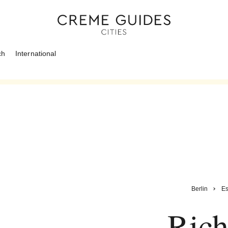
ch
International
Berlin
E
Rich