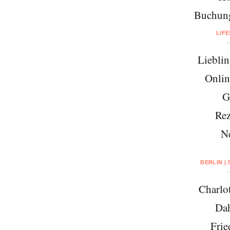
Buchung
LIF
Lieblin
Onlin
G
Rez
N
BERLIN |
Charlo
Da
Frie