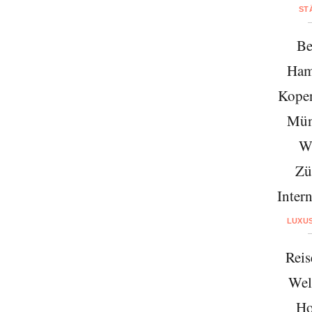
ST
Be
Ham
Kope
Mün
W
Zü
Intern
LUXU
Reis
Wel
Ho