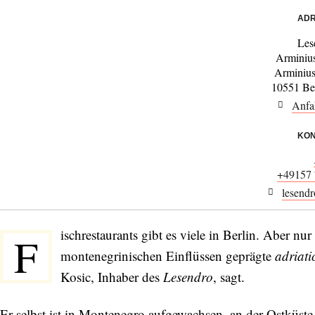
ADR
Les
Arminius
Arminius
10551 Be
Anfa
KON
+49157
lesend
ischrestaurants gibt es viele in Berlin. Aber n
F
montenegrinischen Einflüssen geprägte
adriati
Kosic, Inhaber des
Lesendro
, sagt.
Er selbst ist in Montenegro aufgewachsen, an der Ostküst