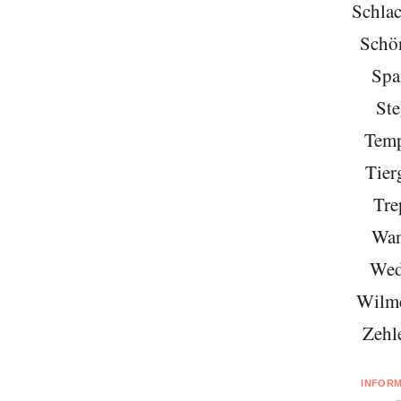
Schlac
Schö
Spa
Ste
Temp
Tier
Tre
Wan
Wed
Wilme
Zehl
INFOR