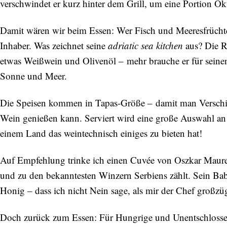
verschwindet er kurz hinter dem Grill, um eine Portion Ok
Damit wären wir beim Essen: Wer Fisch und Meeresfrüchte 
Inhaber. Was zeichnet seine
adriatic sea kitchen
aus? Die Re
etwas Weißwein und Olivenöl – mehr brauche er für seine
Sonne und Meer.
Die Speisen kommen in Tapas-Größe – damit man Verschie
Wein genießen kann. Serviert wird eine große Auswahl an 
einem Land das weintechnisch einiges zu bieten hat!
Auf Empfehlung trinke ich einen Cuvée von Oszkar Maurer
und zu den bekanntesten Winzern Serbiens zählt. Sein Bab
Honig – dass ich nicht Nein sage, als mir der Chef großzü
Doch zurück zum Essen: Für Hungrige und Unentschlossen