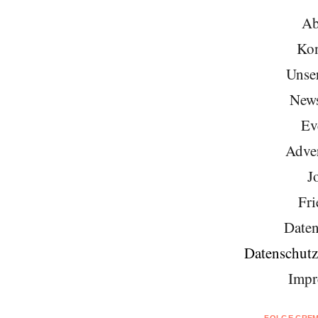
Ab
Kon
Unse
News
Ev
Adver
J
Fri
Daten
Datenschutz
Impr