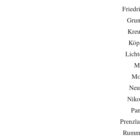
Friedr
Grun
Kreu
Köp
Licht
Mi
Mo
Neu
Niko
Pa
Prenzla
Rumme