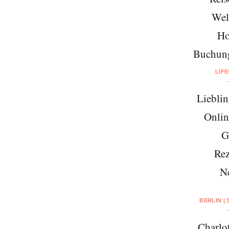
Wel
Ho
Buchung
LIF
Lieblin
Onlin
G
Rez
N
BERLIN |
Charlo