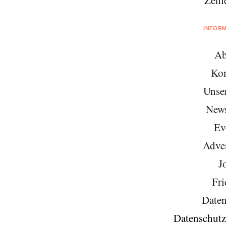
Zehl
INFOR
Ab
Kon
Unse
News
Ev
Adver
J
Fri
Daten
Datenschutz