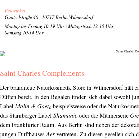
Bellwinkel
Güntzelstraße 46 | 10717 Berlin-Wilmersdorf
Montag bis Freitag 10-19 Uhr
|
Mittagstisch 12-15 Uhr
Samstag 10-14 Uhr
Saint Charles Complements
Abonnieren Sie unseren Newsletter
Der brandneue Naturkosmetik Store in Wilmersdorf hält e
Entdecken Sie jede Woche neue schöne
Orte, handverlesene Geheimtipps und
Düften bereit. In den Regalen finden sich dabei sowohl j
einzigartige Reisen.
Label
Malin & Goetz
beispielsweise oder die Naturkosme
das Starnberger Label
Shamanic
oder die Männerserie
Gre
dem Frankfurter Raum. Aus Berlin sind neben der dekora
jungen Dufthauses
Aer
vertreten. Zu diesen gesellen sic