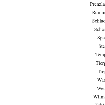
Prenzla
Rumme
Schlac
Schö
Spa
Ste
Temp
Tier
Tre
Wan
Wed
Wilme