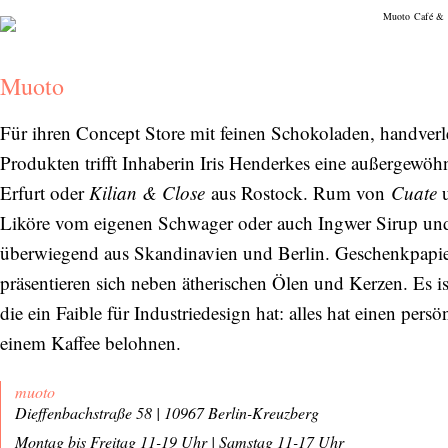
Muoto
Für ihren Concept Store mit feinen Schokoladen, handverl
Produkten trifft Inhaberin Iris Henderkes eine außergew
Erfurt oder
Kilian & Close
aus Rostock. Rum von
Cuate
u
Liköre vom eigenen Schwager oder auch Ingwer Sirup und
überwiegend aus Skandinavien und Berlin. Geschenkpapie
präsentieren sich neben ätherischen Ölen und Kerzen. Es is
die ein Faible für Industriedesign hat: alles hat einen p
einem Kaffee belohnen.
muoto
Dieffenbachstraße 58 | 10967 Berlin-Kreuzberg
Montag bis Freitag 11-19 Uhr
|
Samstag 11-17 Uhr