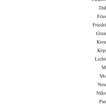
Da
Frie
Friedr
Grun
Kreu
Köp
Licht
Mi
Mo
Neu
Niko
Pa