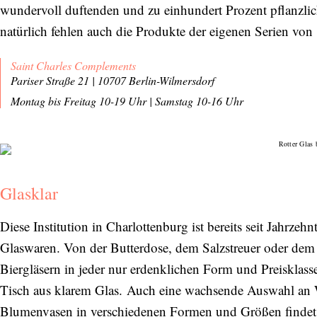
Bitte schicken Sie mir bis zum Widerruf meiner
wundervoll duftenden und zu einhundert Prozent pflanzli
Einwilligung den Newsletter mit Informationen zu
natürlich fehlen auch die Produkte der eigenen Serien von
neuen Beiträgen. Die
Datenschutzerklärung
habe ich
zur Kenntnis genommen und akzeptiere diese.
Saint Charles Complements
Pariser Straße 21 | 10707 Berlin-Wilmersdorf
SENDEN
Montag bis Freitag 10-19 Uhr
|
Samstag 10-16 Uhr
Glasklar
Diese Institution in Charlottenburg ist bereits seit Jahrzehnt
Glaswaren. Von der Butterdose, dem Salzstreuer oder dem
Biergläsern in jeder nur erdenklichen Form und Preisklasse
Tisch aus klarem Glas. Auch eine wachsende Auswahl an
Blumenvasen in verschiedenen Formen und Größen findet s