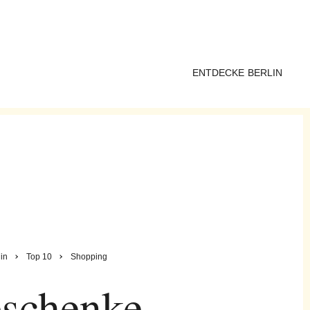
ENTDECKE BERLIN
lin
Top 10
Shopping
schenke