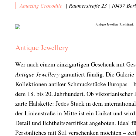
Amazing Crocodile
|
Raumerstraße 23 | 10437 Berl
Antique Jewellery
Wer nach einem einzigartigen Geschenk mit Gesc
Antique Jewellery
garantiert fündig. Die Galerie
Abonnieren Sie
Kollektionen antiker Schmuckstücke Europas – h
unseren Newsletter
dem 18. bis 20. Jahrhundert. Ob viktorianischer
zarte Halskette: Jedes Stück in dem internation
Entdecken Sie jede Woche neue schöne
der Linienstraße in Mitte ist ein Unikat und wir
Orte, handverlesene Geheimtipps und
Detail und Echtheitszertifikat angeboten. Ideal fü
einzigartige Reisen.
Persönliches mit Stil verschenken möchten – zeit