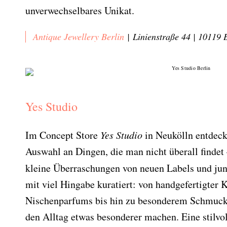
unverwechselbares Unikat.
Antique Jewellery Berlin
|
Linienstraße 44 | 10119 
Bitte schicken Sie mir bis zum Widerruf meiner
Einwilligung den Newsletter mit Informationen zu
neuen Beiträgen. Die
Datenschutzerklärung
habe ich
zur Kenntnis genommen und akzeptiere diese.
Yes Studio
SENDEN
Im Concept Store
Yes Studio
in Neukölln entdeck
Auswahl an Dingen, die man nicht überall findet
kleine Überraschungen von neuen Labels und ju
mit viel Hingabe kuratiert: von handgefertigter
Nischenparfums bis hin zu besonderem Schmuck 
den Alltag etwas besonderer machen. Eine stilv