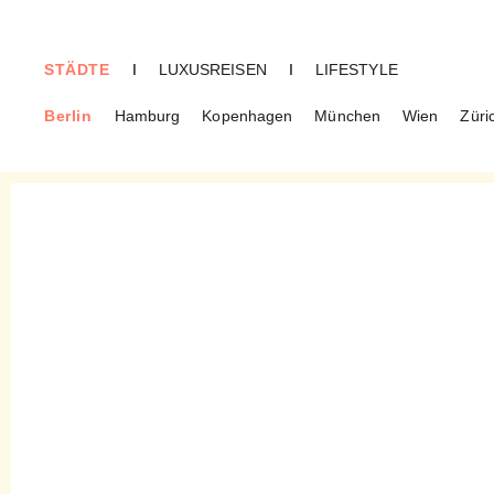
STÄDTE
I
LUXUSREISEN
I
LIFESTYLE
Berlin
Hamburg
Kopenhagen
München
Wien
Züri
BERLIN
Geschenke – Unsere
Lieblingsorte für wirklich
schöne Dinge