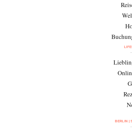
Reis
Wel
Ho
Buchung
LIF
Lieblin
Onlin
G
Rez
N
BERLIN |