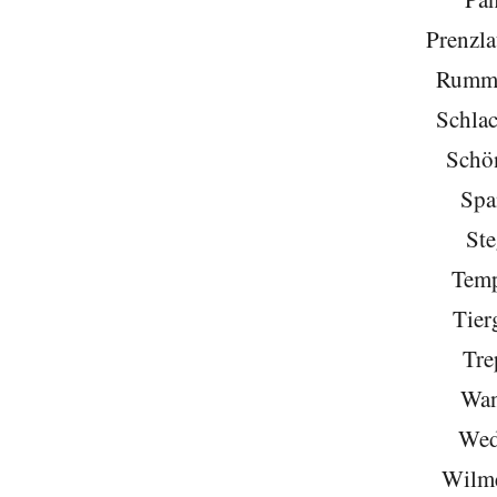
Prenzla
Rumme
Schlac
Schö
Spa
Ste
Temp
Tier
Tre
Wan
Wed
Wilme