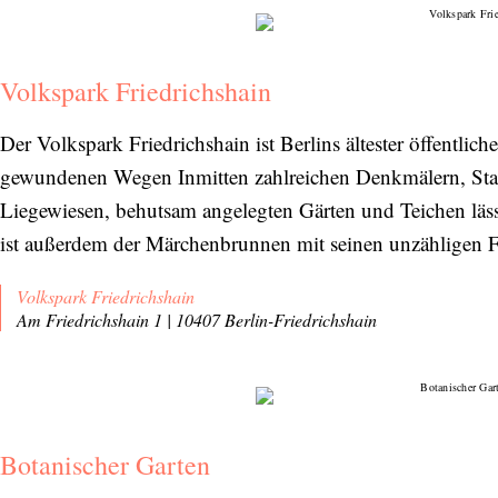
Abonnieren Sie unseren Newsletter
Entdecken Sie jede Woche neue schöne
Volkspark Friedrichshain
Orte, handverlesene Geheimtipps und
einzigartige Reisen.
Der Volkspark Friedrichshain ist Berlins ältester öffentlich
gewundenen Wegen Inmitten zahlreichen Denkmälern, Statu
Liegewiesen, behutsam angelegten Gärten und Teichen lässt
ist außerdem der Märchenbrunnen mit seinen unzähligen 
Bitte schicken Sie mir bis zum Widerruf meiner
Einwilligung den Newsletter mit Informationen zu
Volkspark Friedrichshain
neuen Beiträgen. Die
Datenschutzerklärung
habe ich
Am Friedrichshain 1 | 10407 Berlin-Friedrichshain
zur Kenntnis genommen und akzeptiere diese.
SENDEN
Botanischer Garten