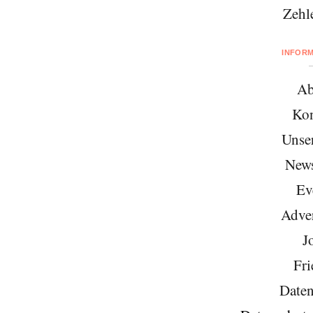
Zehl
INFOR
Ab
Kon
Unse
News
Ev
Adver
J
Fri
Daten