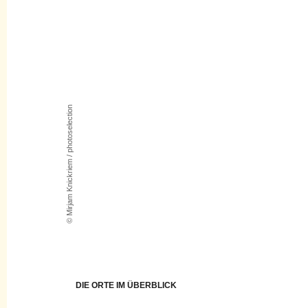
© Mirjam Knickriem / photoselection
DIE ORTE IM ÜBERBLICK