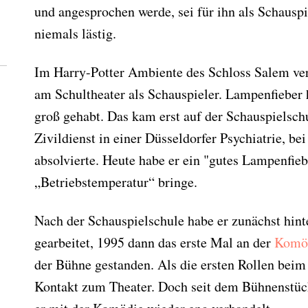
und angesprochen werde, sei für ihn als Schauspi
niemals lästig.
Bitte schicken Sie mir bis zum Widerruf meiner
Im Harry-Potter Ambiente des Schloss Salem vers
Einwilligung den Newsletter mit Informationen zu
am Schultheater als Schauspieler. Lampenfieber 
neuen Beiträgen. Die
Datenschutzerklärung
habe ich
groß gehabt. Das kam erst auf der Schauspielsch
zur Kenntnis genommen und akzeptiere diese.
Zivildienst in einer Düsseldorfer Psychiatrie, be
SENDEN
absolvierte. Heute habe er ein "gutes Lampenfieb
„Betriebstemperatur“ bringe.
Nach der Schauspielschule habe er zunächst hin
gearbeitet, 1995 dann das erste Mal an der
Komö
der Bühne gestanden. Als die ersten Rollen beim
Kontakt zum Theater. Doch seit dem Bühnenstüc