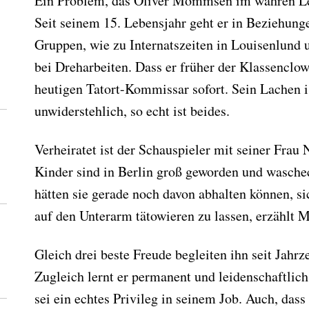
Ein Problem, das Oliver Mommsen im wahren Leb
Seit seinem 15. Lebensjahr geht er in Beziehunge
Gruppen, wie zu Internatszeiten in Louisenlund 
bei Dreharbeiten. Dass er früher der Klassenclo
heutigen Tatort-Kommissar sofort. Sein Lachen i
unwiderstehlich, so echt ist beides.
Verheiratet ist der Schauspieler mit seiner Fra
Kinder sind in Berlin groß geworden und wasche
Abonnieren Sie
hätten sie gerade noch davon abhalten können, s
unseren Newsletter
auf den Unterarm tätowieren zu lassen, erzähl
Entdecken Sie jede Woche neue schöne
Gleich drei beste Freude begleiten ihn seit Jahr
Orte, handverlesene Geheimtipps und
Zugleich lernt er permanent und leidenschaftlic
einzigartige Reisen.
sei ein echtes Privileg in seinem Job. Auch, dass 