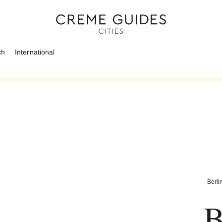
ch
International
Berli
B