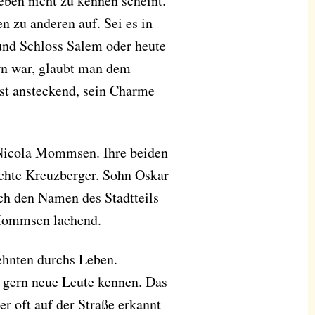
en nicht zu kennen scheint.
n zu anderen auf. Sei es in
und Schloss Salem oder heute
wn war, glaubt man dem
st ansteckend, sein Charme
u Nicola Mommsen. Ihre beiden
chte Kreuzberger. Sohn Oskar
ich den Namen des Stadtteils
t Mommsen lachend.
zehnten durchs Leben.
h gern neue Leute kennen. Das
er oft auf der Straße erkannt