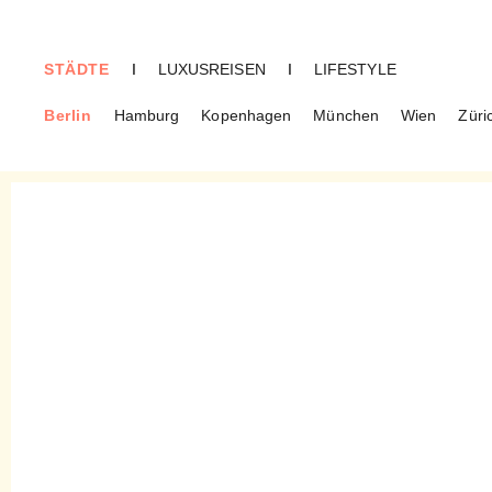
STÄDTE
I
LUXUSREISEN
I
LIFESTYLE
Berlin
Hamburg
Kopenhagen
München
Wien
Züri
BERLIN
anabelas Kitchen – Eine
Portugiesin am Herd