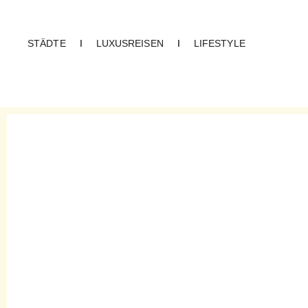
STÄDTE
I
LUXUSREISEN
I
LIFESTYLE
CREME GUIDES
Karte