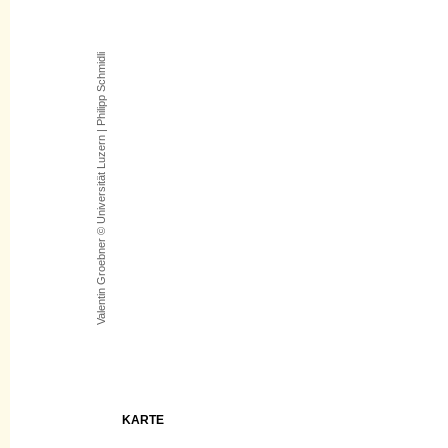
Valentin Groebner © Universität Luzern | Philipp Schmidli
KARTE