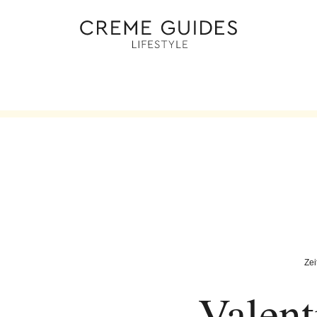
Zei
Valent