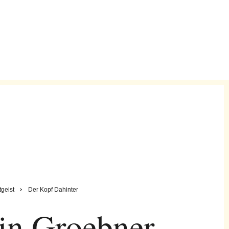
tgeist
Der Kopf Dahinter
in Groebner