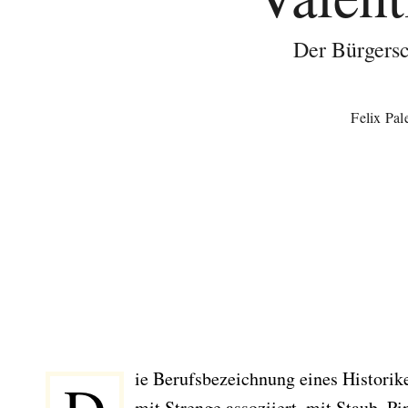
Der Bürgersc
Felix Pal
ie Berufsbezeichnung eines Historik
mit Strenge assoziiert, mit Staub, Pi