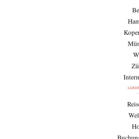
Be
Ham
Kope
Mün
W
Zü
Intern
LUXU
Reis
Wel
Ho
Buchung