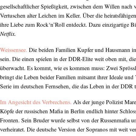
gesellschaftlicher Spießigkeit, zwischen dem Willen nach
Vertuschen alter Leichen im Keller. Über die heiratsfähig
ihre Liebe zum Rock‘n’Roll entdeckt. Dazu einzigartige 
Netflix.
Abonnieren Sie unseren Newsletter
Weissensee.
Die beiden Familien Kupfer und Hausmann im O
Entdecken Sie jede Woche neue schöne
sein. Die einen spielen in der DDR-Elite weit oben mit, di
Orte, handverlesene Geheimtipps und
überwacht. Es kommt, wie es kommen muss: Zwei Sprösslin
einzigartige Reisen.
bringt die Leben beider Familien mitsamt ihrer Ideale und
Serie im deutschen Fernsehen, die das Leben in der DDR t
Im Angesicht des Verbrechens.
Als der junge Polizist Ma
Bitte schicken Sie mir bis zum Widerruf meiner
Einwilligung den Newsletter mit Informationen zu
Köpfe der russischen Mafia in Berlin endlich hinter Schlos
neuen Beiträgen. Die
Datenschutzerklärung
habe ich
Fronten. Sein Bruder wurde selbst von der Russenmafia um
zur Kenntnis genommen und akzeptiere diese.
verheiratet. Die deutsche Version der Sopranos mit weit 