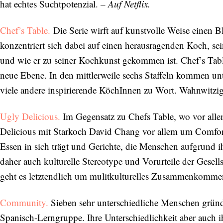
hat echtes Suchtpotenzial.
– Auf Netflix.
SENDEN
Chef’s Table.
Die Serie wirft auf kunstvolle Weise einen 
konzentriert sich dabei auf einen herausragenden Koch, sei
und wie er zu seiner Kochkunst gekommen ist. Chef’s Tabl
neue Ebene. In den mittlerweile sechs Staffeln kommen 
viele andere inspirierende KöchInnen zu Wort. Wahnwitzig a
Ugly Delicious.
Im Gegensatz zu Chefs Table, wo vor allem
Delicious mit Starkoch David Chang vor allem um Comfort 
Essen in sich trägt und Gerichte, die Menschen aufgrund i
daher auch kulturelle Stereotype und Vorurteile der Gesel
geht es letztendlich um mulitkulturelles Zusammenkommen u
Community.
Sieben sehr unterschiedliche Menschen grü
Spanisch-Lerngruppe. Ihre Unterschiedlichkeit aber auch