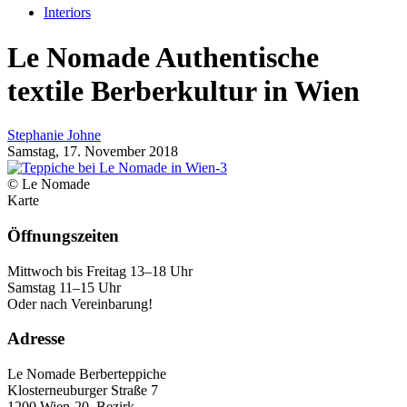
Interiors
Le Nomade
Authentische
textile Berberkultur in Wien
Stephanie Johne
Samstag, 17. November 2018
© Le Nomade
Karte
Öffnungszeiten
Mittwoch bis Freitag 13–18 Uhr
Samstag 11–15 Uhr
Oder nach Vereinbarung!
Adresse
Le Nomade Berberteppiche
Klosterneuburger Straße 7
1200 Wien-20. Bezirk