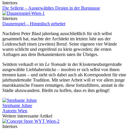
Interiors
Die Sellerie – Ausgewähltes Design in der Burggasse
Interiors
Daunenspiel – Himmlisch gebettet
Nachdem Peter Blasl jahrelang ausschließlich für sich selbst
gesammelt hat, machte der Architekt im letzten Jahr aus der
Leidenschaft einen (zweiten) Beruf. Seine eigenen vier Wände
waren schlicht und ergreifend zu klein geworden; die ersten
Anfragen aus dem Bekanntenkreis taten ihr Übriges.
Seitdem verkauft er im
Le Nomade
in der Klosterneuburgerstraße
ausgewählte Liebhaberstücke – insofern er sich selbst von ihnen
trennen kann – und sieht sich dabei auch als Korrespondent für eine
jahrhundertealte Tradition. Mit seiner Arbeit will er vor allem junge
marokkanische Frauen ermutigen, diese fortzuführen, anstatt in die
Städte abzuwandern. Bleibt zu hoffen, dass es ihm gelingt!
Stephanie Johne
Autorin Wien
Weitere interessante Artikel
Interiors