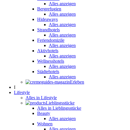
Alles anzeigen
Bergrefugien
Alles anzeigen
Hideaways
Alles anzeigen
Strandhotels
Alles anzeigen
Feriendomizile
Alles anzeigen
Aktivhotels
Alles anzeigen
Wellnesshotels
Alles anzeigen
Städtehotels
Alles anzeigen
Erleben
I
Lifestyle
Alles in Lifestyle
Lieblingsstücke
Alles in Lieblingsstücke
Beauty
Alles anzeigen
Wohnen
Alles anzeigen