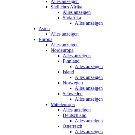
Alles anzeigen
Südliches Afrika
Alles anzeigen
Südafrika
Alles anzeigen
Asien
Alles anzeigen
Europa
Alles anzeigen
Nordeuropa
Alles anzeigen
Finnland
Alles anzeigen
Island
Alles anzeigen
Norwegen
Alles anzeigen
Schweden
Alles anzeigen
Mitteleuropa
Alles anzeigen
Deutschland
Alles anzeigen
Österreich
Alles anzeigen