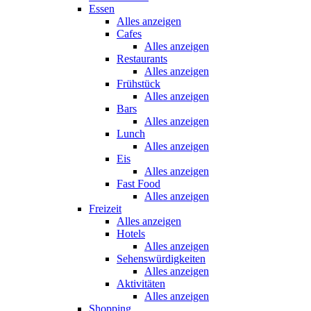
Essen
Alles anzeigen
Cafes
Alles anzeigen
Restaurants
Alles anzeigen
Frühstück
Alles anzeigen
Bars
Alles anzeigen
Lunch
Alles anzeigen
Eis
Alles anzeigen
Fast Food
Alles anzeigen
Freizeit
Alles anzeigen
Hotels
Alles anzeigen
Sehenswürdigkeiten
Alles anzeigen
Aktivitäten
Alles anzeigen
Shopping