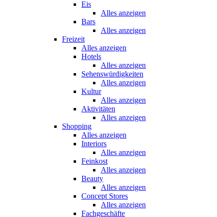
Eis
Alles anzeigen
Bars
Alles anzeigen
Freizeit
Alles anzeigen
Hotels
Alles anzeigen
Sehenswürdigkeiten
Alles anzeigen
Kultur
Alles anzeigen
Aktivitäten
Alles anzeigen
Shopping
Alles anzeigen
Interiors
Alles anzeigen
Feinkost
Alles anzeigen
Beauty
Alles anzeigen
Concept Stores
Alles anzeigen
Fachgeschäfte