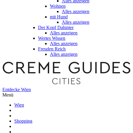
Alles anzeigen
Wohnen
Alles anzeigen
mit Hund
Alles anzeigen
Der Kopf Dahinter
Alles anzeigen
Wertes Wissen
Alles anzeigen
Freuden Reich
Alles anzeigen
Entdecke Wien
Menü
Wien
Shopping