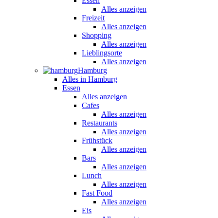
Essen
Alles anzeigen
Freizeit
Alles anzeigen
Shopping
Alles anzeigen
Lieblingsorte
Alles anzeigen
Hamburg
Alles in Hamburg
Essen
Alles anzeigen
Cafes
Alles anzeigen
Restaurants
Alles anzeigen
Frühstück
Alles anzeigen
Bars
Alles anzeigen
Lunch
Alles anzeigen
Fast Food
Alles anzeigen
Eis