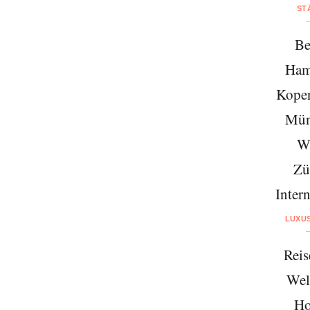
ST
Be
Ham
Kope
Mün
W
Zü
Intern
LUXU
Reis
Wel
Ho