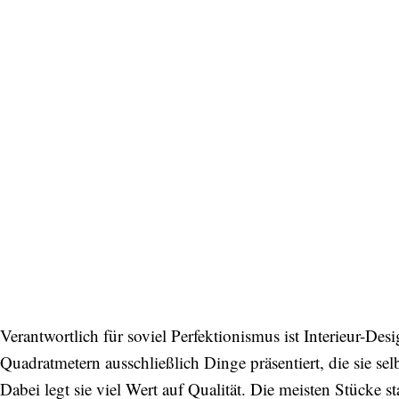
Bitte schicken Sie mir bis zum Widerruf meiner
Einwilligung den Newsletter mit Informationen zu
neuen Beiträgen. Die
Datenschutzerklärung
habe ich
zur Kenntnis genommen und akzeptiere diese.
SENDEN
Verantwortlich für soviel Perfektionismus ist Interieur-De
Quadratmetern ausschließlich Dinge präsentiert, die sie se
Dabei legt sie viel Wert auf Qualität. Die meisten Stücke 