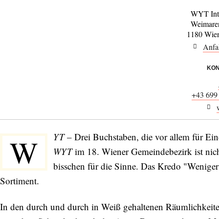
WYT Inte
Weimarer
1180 Wien
Anfa
KON
+43 699
YT
– Drei Buchstaben, die vor allem für Ei
W
WYT
im 18. Wiener Gemeindebezirk ist nich
bisschen für die Sinne. Das Kredo "Weniger
Sortiment.
In den durch und durch in Weiß gehaltenen Räumlichkeit