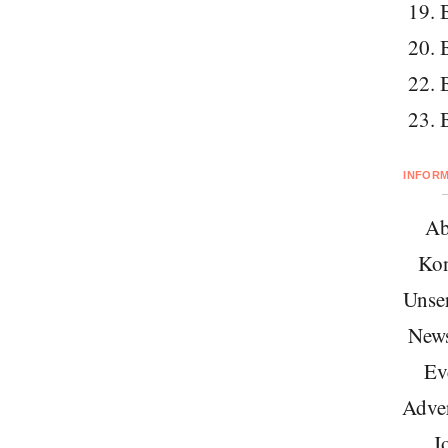
19. 
20. 
22. 
23. 
INFOR
Ab
Kon
Unse
News
Ev
Adver
J