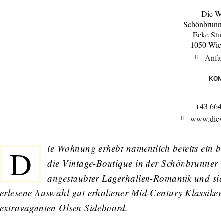
Die W
Schönbrunn
Ecke St
1050 Wie
Anfa
KON
+43 66
www.die
ie Wohnung
erhebt namentlich bereits ein b
D
die Vintage-Boutique in der Schönbrunner 
angestaubter Lagerhallen-Romantik und si
erlesene Auswahl gut erhaltener Mid-Century Klassiker
extravaganten Olsen Sideboard.