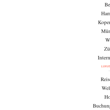
Be
Ham
Kope
Mün
W
Zü
Intern
LUXU
Reis
Wel
Ho
Buchung