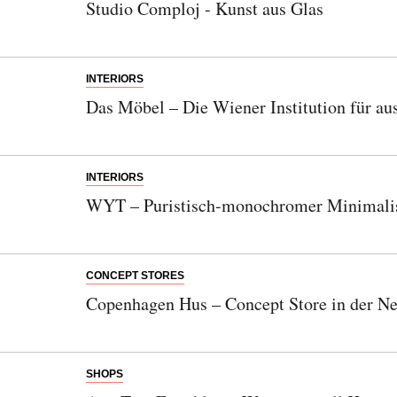
Studio Comploj - Kunst aus Glas
INTERIORS
Das Möbel – Die Wiener Institution für au
INTERIORS
WYT – Puristisch-monochromer Minimal
Abonnieren Sie unseren Newsletter
CONCEPT STORES
Entdecken Sie jede Woche neue schöne
Copenhagen Hus – Concept Store in der N
Orte, handverlesene Geheimtipps und
einzigartige Reisen.
SHOPS