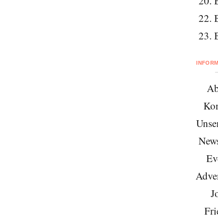
20. 
22. 
23. 
INFOR
Ab
Kon
Unse
News
Ev
Adver
J
Fri