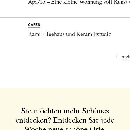
Apa-To – Eine kleine Wohnung voll Kunst
Bitte schicken Sie mir bis zum Widerruf meiner
Einwilligung den Newsletter mit Informationen zu
neuen Beiträgen. Die
Datenschutzerklärung
habe ich
CAFES
zur Kenntnis genommen und akzeptiere diese.
Rami - Teehaus und Keramikstudio
SENDEN
meh
Sie möchten mehr Schönes
entdecken?
Entdecken Sie jede
Woche neue schöne Orte,