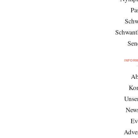
Pa
Schw
Schwant
Sen
INFOR
Ab
Kon
Unse
News
Ev
Adver