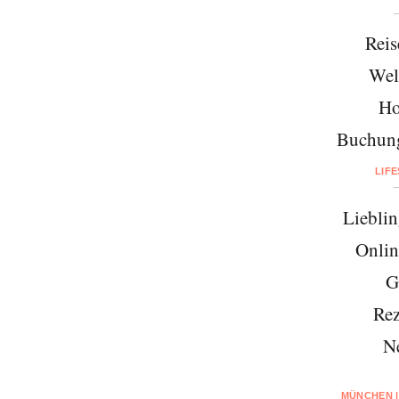
Reis
Wel
Ho
Buchung
LIF
Lieblin
Onlin
G
Rez
N
MÜNCHEN |