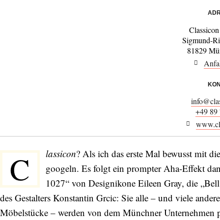
ADR
Classico
Sigmund-Ri
81829 Mü
Anfa
KON
info@cla
+49 89
www.cl
lassicon
? Als ich das erste Mal bewusst mit
C
googeln. Es folgt ein prompter Aha-Effekt dan
1027“ von Designikone Eileen Gray, die „Bell
des Gestalters Konstantin Grcic: Sie alle – und viele ande
Möbelstücke – werden von dem Münchner Unternehmen p