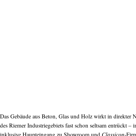
Das Gebäude aus Beton, Glas und Holz wirkt in direkter N
des Riemer Industriegebiets fast schon seltsam entrückt – 
inklusive Haupteingang zu Showroom und
Classicon
-Firm