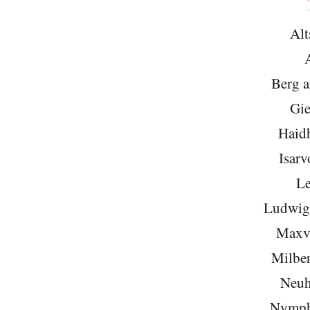
Alt
Berg 
Gie
Haid
Isarv
Le
Ludwigs
Maxvo
Milber
Neuh
Nymph