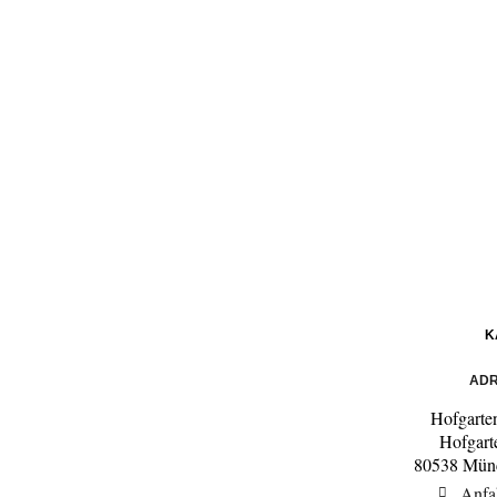
K
ADR
Hofgart
Hofgart
80538 Münc
Anfa