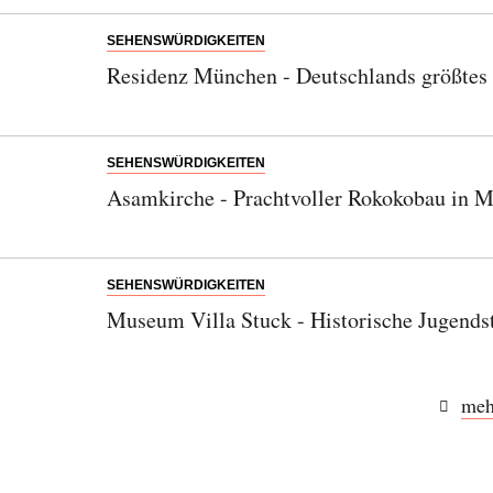
SEHENSWÜRDIGKEITEN
Residenz München - Deutschlands größtes 
SEHENSWÜRDIGKEITEN
Asamkirche - Prachtvoller Rokokobau in M
SEHENSWÜRDIGKEITEN
Museum Villa Stuck - Historische Jugendst
Abonnieren Sie unseren Newsletter
Entdecken Sie jede Woche neue schöne
meh
Orte, handverlesene Geheimtipps und
einzigartige Reisen.