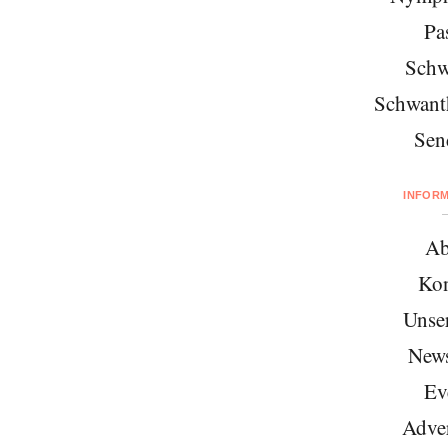
Pa
Schw
Schwant
Sen
INFOR
Ab
Kon
Unse
News
Ev
Adver