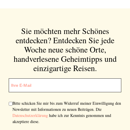
Bitte schicken Sie mir bis zum Widerruf meiner
Einwilligung den Newsletter mit Informationen zu
Sie möchten mehr Schönes
neuen Beiträgen. Die
Datenschutzerklärung
habe ich
entdecken?
Entdecken Sie jede
zur Kenntnis genommen und akzeptiere diese.
Woche neue schöne Orte,
SENDEN
handverlesene Geheimtipps und
einzigartige Reisen.
Bitte schicken Sie mir bis zum Widerruf meiner Einwilligung den
Newsletter mit Informationen zu neuen Beiträgen. Die
Datenschutzerklärung
habe ich zur Kenntnis genommen und
akzeptiere diese.