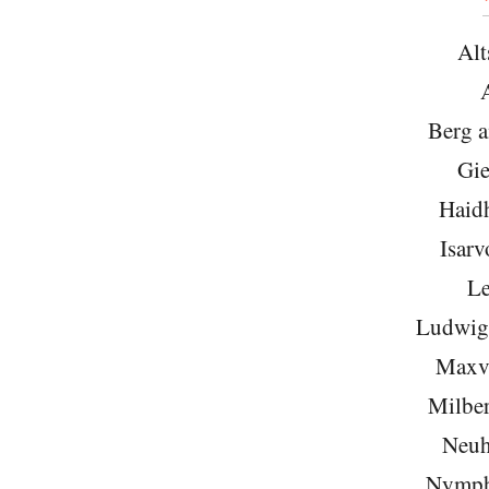
Alt
Berg 
Gie
Haid
Isarv
Le
Ludwigs
Maxvo
Milber
Neuh
Nymph