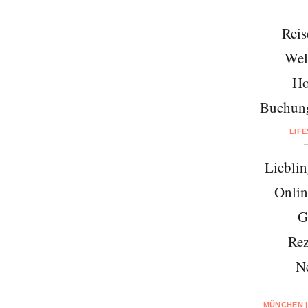
Reis
Wel
Ho
Buchung
LIF
Lieblin
Onlin
G
Rez
N
MÜNCHEN |