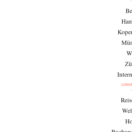
Be
Ham
Kope
Mün
W
Zü
Intern
LUXU
Reis
Wel
Ho
Buchung