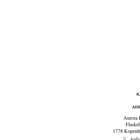
K
ADR
Aurora 
Flaske
1778 Kopenh
Anfa