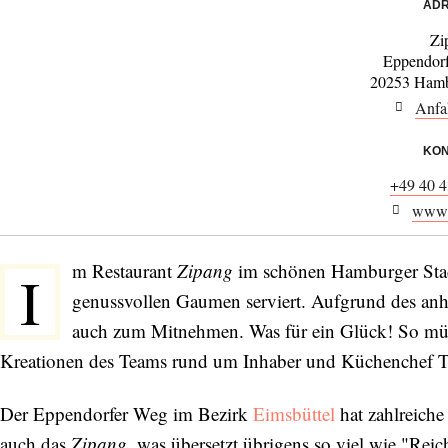
ADR
Zi
Eppendor
20253 Hamb
Anfa
KON
+49 40 4
www.
m Restaurant
Zipang
im schönen Hamburger Stad
I
genussvollen Gaumen serviert. Aufgrund des anha
auch zum Mitnehmen. Was für ein Glück! So müsse
Kreationen des Teams rund um Inhaber und Küchenchef T
Der Eppendorfer Weg im Bezirk
Eimsbüttel
hat zahlreiche
auch das
Zipang
, was übersetzt übrigens so viel wie "Rei