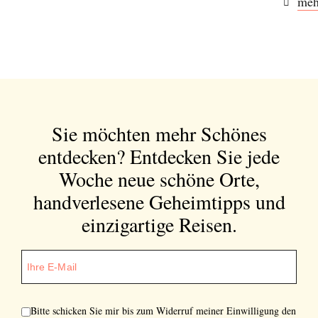
meh
Bitte schicken Sie mir bis zum Widerruf meiner
Einwilligung den Newsletter mit Informationen zu
neuen Beiträgen. Die
Datenschutzerklärung
habe ich
zur Kenntnis genommen und akzeptiere diese.
SENDEN
Sie möchten mehr Schönes
entdecken?
Entdecken Sie jede
Woche neue schöne Orte,
handverlesene Geheimtipps und
einzigartige Reisen.
Bitte schicken Sie mir bis zum Widerruf meiner Einwilligung den