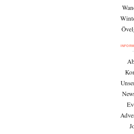
Wan
Wint
Övel
INFOR
Ab
Kon
Unse
News
Ev
Adver
J