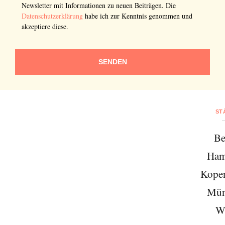
Newsletter mit Informationen zu neuen Beiträgen. Die
Datenschutzerklärung
habe ich zur Kenntnis genommen und
akzeptiere diese.
SENDEN
ST
Be
Ham
Kope
Mün
W