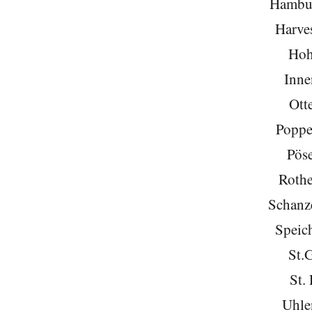
Hambu
Harve
Hoh
Inne
Ott
Poppe
Pöse
Roth
Schanze
Speich
St.
St. 
Uhle