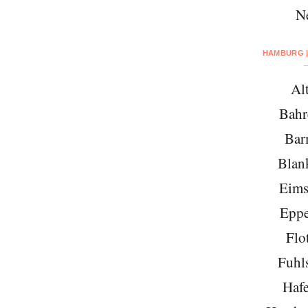
N
HAMBURG |
Al
Bahr
Bar
Blan
Eims
Eppe
Flo
Fuhls
Hafe