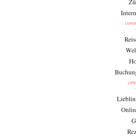
Zü
Intern
LUXU
Reis
Wel
Ho
Buchung
LIF
Lieblin
Onlin
G
Rez