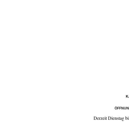
K
ÖFFNUN
Derzeit Dienstag b