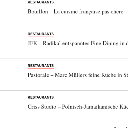
RESTAURANTS
Bouillon – La cuisine française pas chère
RESTAURANTS
JFK – Radikal entspanntes Fine Dining in 
RESTAURANTS
Pastorale – Marc Müllers feine Küche in S
Abonnieren Sie unseren Newsletter
Entdecken Sie jede Woche neue schöne
RESTAURANTS
Orte, handverlesene Geheimtipps und
Criss Studio – Polnisch-Jamaikanische Kü
einzigartige Reisen.