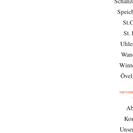
Schanze
Speich
St.
St. 
Uhle
Wan
Wint
Övel
INFOR
Ab
Kon
Unse