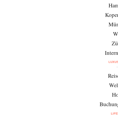
Ham
Kope
Mün
W
Zü
Intern
LUXU
Reis
Wel
Ho
Buchung
LIF