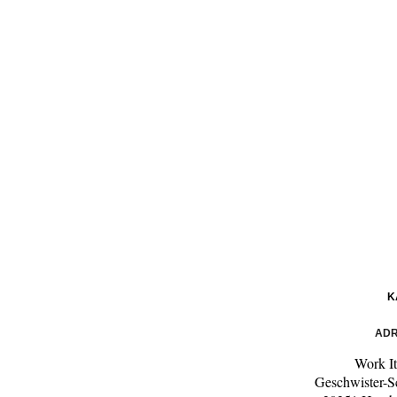
K
ADR
Work It
Geschwister-S