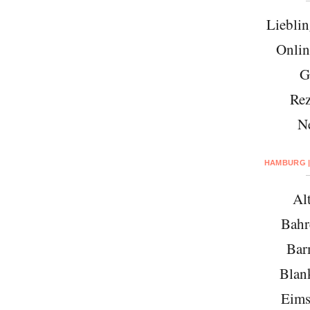
Lieblin
Onlin
G
Rez
N
HAMBURG |
Al
Bahr
Bar
Blan
Eims