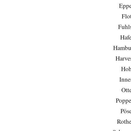
Eppe
Flo
Fuhls
Hafe
Hambu
Harve
Hoh
Inne
Ott
Poppe
Pöse
Roth