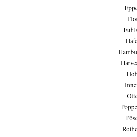
Eppe
Flo
Fuhls
Hafe
Hambu
Harve
Hoh
Inne
Ott
Poppe
Pöse
Roth