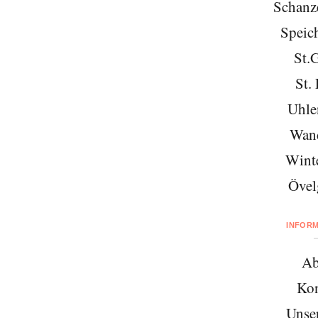
Schanze
Speich
St.
St. 
Uhle
Wan
Wint
Övel
INFOR
Ab
Kon
Unse