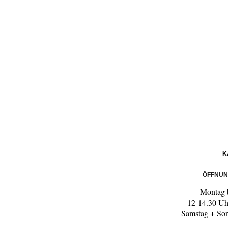
K
ÖFFNUN
Montag b
12-14.30 Uh
Samstag + So