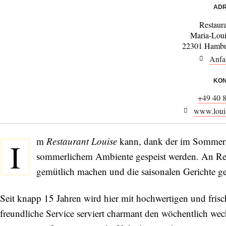
ADR
Restaur
Maria-Loui
22301 Hambu
Anfa
KON
+49 40 
www.loui
m
Restaurant Louise
kann, dank der im Sommer k
I
sommerlichem Ambiente gespeist werden. An Reg
gemütlich machen und die saisonalen Gerichte g
Seit knapp 15 Jahren wird hier mit hochwertigen und frisc
freundliche Service serviert charmant den wöchentlich wec