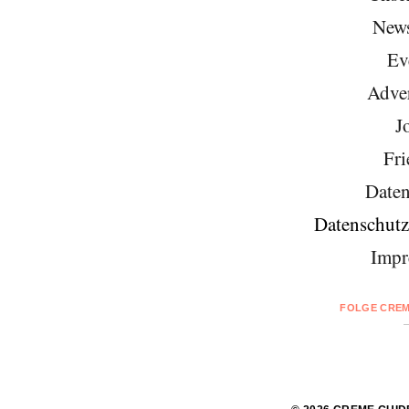
News
Ev
Adver
J
Fri
Daten
Datenschutz
Impr
FOLGE CREM