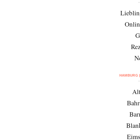
Lieblin
Onlin
G
Rez
N
HAMBURG |
Al
Bahr
Bar
Blan
Eims