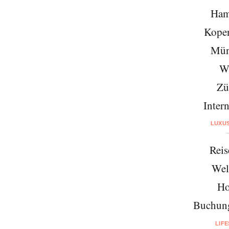
Ham
Kope
Mün
W
Zü
Intern
LUXU
Reis
Wel
Ho
Buchung
LIF