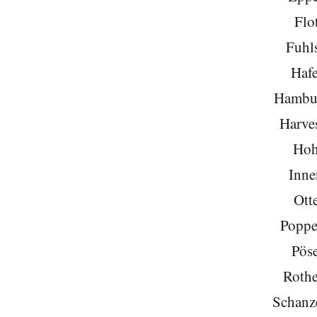
Flo
Fuhls
Hafe
Hambu
Harve
Hoh
Inne
Ott
Poppe
Pöse
Roth
Schanze