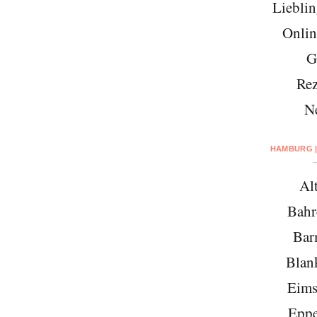
Lieblin
Onlin
G
Rez
N
HAMBURG |
Al
Bahr
Bar
Blan
Eims
Eppe