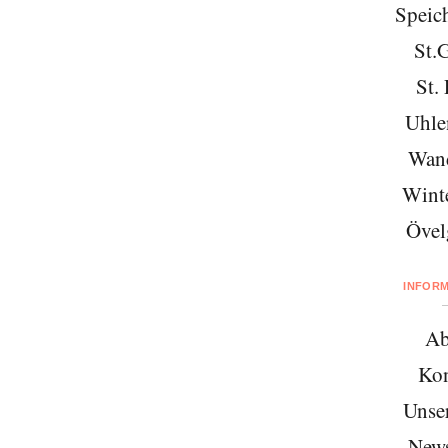
Speich
St.
St. 
Uhle
Wan
Wint
Övel
INFOR
Ab
Kon
Unse
News