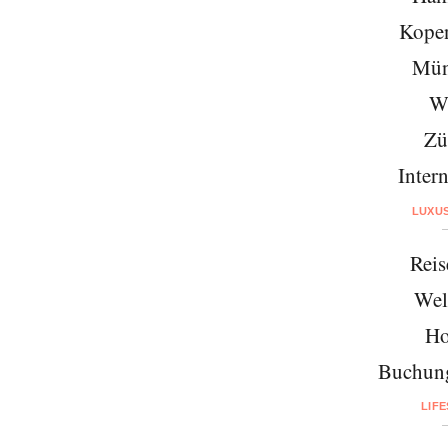
Kope
Mün
W
Zü
Intern
LUXU
Reis
Wel
Ho
Buchung
LIF