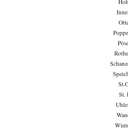
Hoh
Inne
Ott
Poppe
Pöse
Roth
Schanze
Speich
St.
St. 
Uhle
Wan
Wint