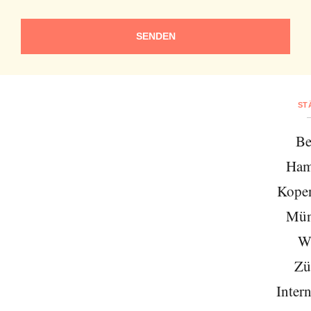
SENDEN
ST
Be
Ham
Kope
Mün
W
Zü
Intern