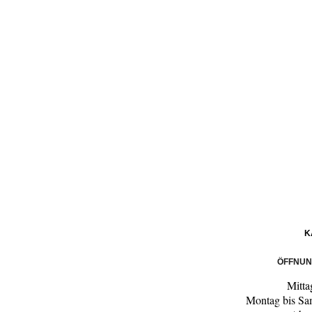
K
ÖFFNUN
Mitta
Montag bis Sa