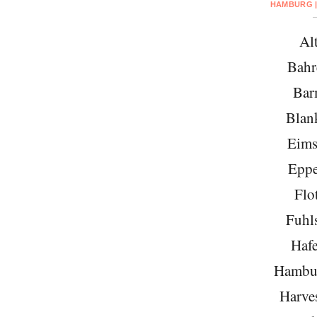
HAMBURG |
Al
Bahr
Bar
Blan
Eims
Eppe
Flo
Fuhls
Hafe
Hambu
Harve