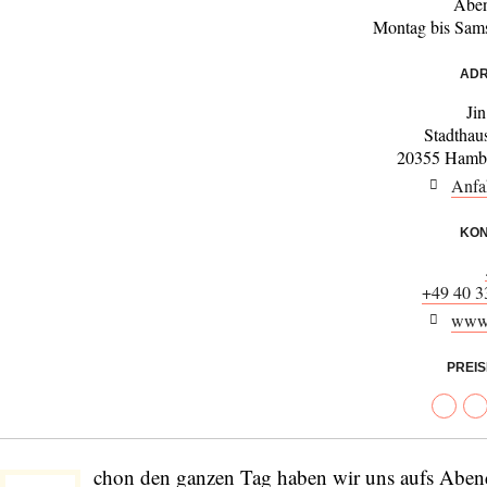
Aben
Montag bis Sam
ADR
Ji
Stadthau
20355 Hambu
Anfa
KON
+49 40 3
www.
PREI
chon den ganzen Tag haben wir uns aufs Aben