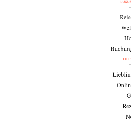
LUXU
Reis
Wel
Ho
Buchung
LIF
Lieblin
Onlin
G
Rez
N