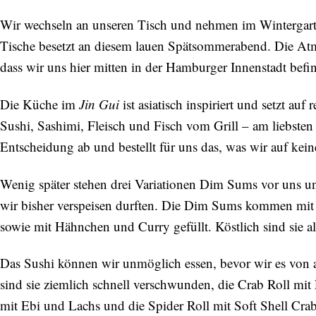
Bitte schicken Sie mir bis zum Widerruf meiner
Wir wechseln an unseren Tisch und nehmen im Wintergarten
Einwilligung den Newsletter mit Informationen zu
neuen Beiträgen. Die
Datenschutzerklärung
habe ich
Tische besetzt an diesem lauen Spätsommerabend. Die Atm
zur Kenntnis genommen und akzeptiere diese.
dass wir uns hier mitten in der Hamburger Innenstadt befi
SENDEN
Die Küche im
Jin Gui
ist asiatisch inspiriert und setzt a
Sushi, Sashimi, Fleisch und Fisch vom Grill – am liebsten
Entscheidung ab und bestellt für uns das, was wir auf kein
Wenig später stehen drei Variationen Dim Sums vor uns und 
wir bisher verspeisen durften. Die Dim Sums kommen mit 
sowie mit Hähnchen und Curry gefüllt. Köstlich sind sie al
Das Sushi können wir unmöglich essen, bevor wir es von a
sind sie ziemlich schnell verschwunden, die Crab Roll mit
mit Ebi und Lachs und die Spider Roll mit Soft Shell Cr