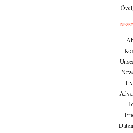
Övel
INFOR
Ab
Kon
Unse
News
Ev
Adver
J
Fri
Daten