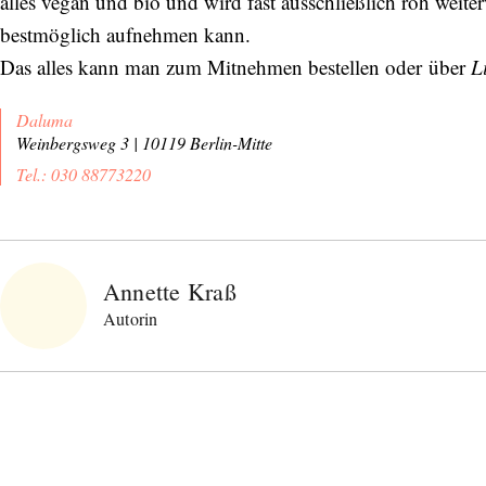
alles vegan und bio und wird fast ausschließlich roh weite
bestmöglich aufnehmen kann.
Das alles kann man zum Mitnehmen bestellen oder über
L
Daluma
Weinbergsweg 3 | 10119 Berlin-Mitte
Tel.: 030 88773220
Abonnieren Sie unseren Newsletter
Annette Kraß
Entdecken Sie jede Woche neue schöne
Autorin
Orte, handverlesene Geheimtipps und
einzigartige Reisen.
Bitte schicken Sie mir bis zum Widerruf meiner