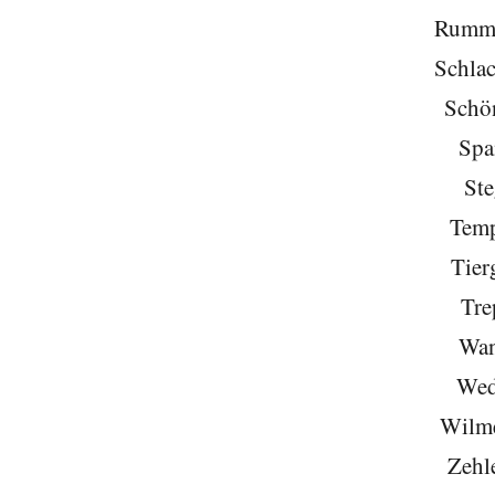
Rumme
Schlac
Schö
Spa
Ste
Temp
Tier
Tre
Wan
Wed
Wilme
Zehl