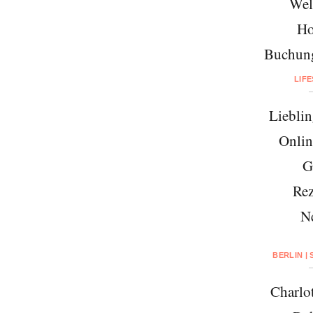
Wel
Ho
Buchung
LIF
Lieblin
Onlin
G
Rez
N
BERLIN |
Charlo