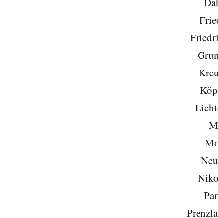
Da
Frie
Friedr
Grun
Kreu
Köp
Licht
Mi
Mo
Neu
Niko
Pa
Prenzla