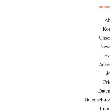
INFOR
Ab
Kon
Unse
News
Ev
Adver
J
Fri
Daten
Datenschutz
Impr