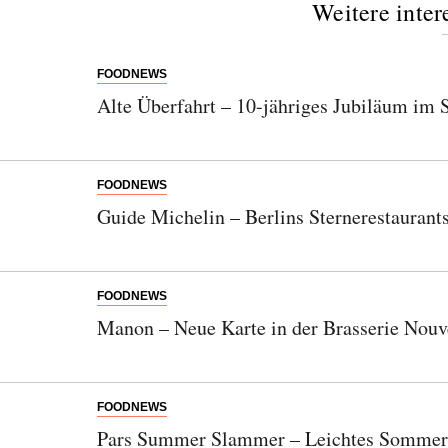
Weitere inter
Einwilligung den Newsletter mit Informationen zu
neuen Beiträgen. Die
Datenschutzerklärung
habe ich
zur Kenntnis genommen und akzeptiere diese.
FOODNEWS
Alte Überfahrt – 10-jähriges Jubiläum im 
SENDEN
FOODNEWS
Guide Michelin – Berlins Sternerestaurant
FOODNEWS
Manon – Neue Karte in der Brasserie Nouv
FOODNEWS
Pars Summer Slammer – Leichtes Sommer