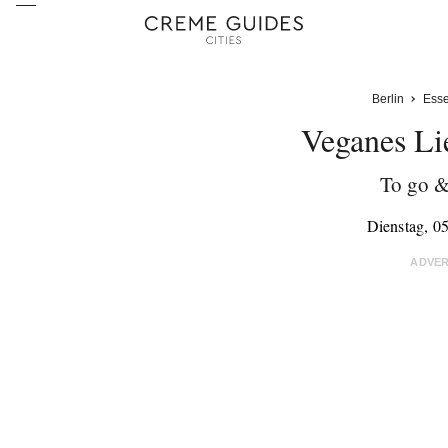
Berlin
Ess
Veganes Li
To go & 
Dienstag, 0
ADVE