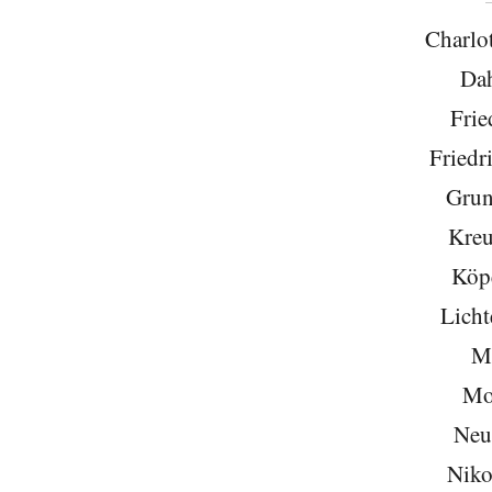
Charlo
Da
Frie
Friedr
Grun
Kreu
Köp
Licht
Mi
Mo
Neu
Niko