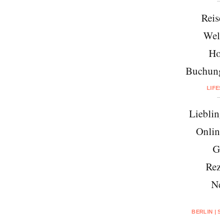
Reis
Wel
Ho
Buchung
LIF
Lieblin
Onlin
G
Rez
N
BERLIN |