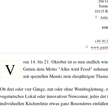
Die G
Torst
10115 Be
Anfa
KON
+49 30 
www.gaertn
om 14. bis 21. Oktober ist es nun endlich wie
V
Getreu dem Motto "Alles wird Food" nehmen da
mit speziellen Menüs zum diesjährigen Thema 
Ob drei oder vier Gänge, mit oder ohne Weinbegleitung, o
vegetarisches Lokal oder innovativer Newcomer, jedes der 
individuellen Küchenlinie etwas ganz Besonderes einfallen