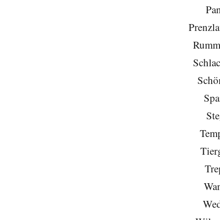
Pa
Prenzla
Rumme
Schlac
Schö
Spa
Ste
Temp
Tier
Tre
Wan
Wed