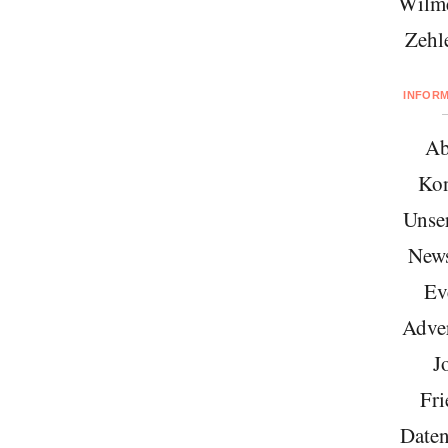
Wilme
Zehl
INFOR
Ab
Kon
Unse
News
Ev
Adver
J
Fri
Daten