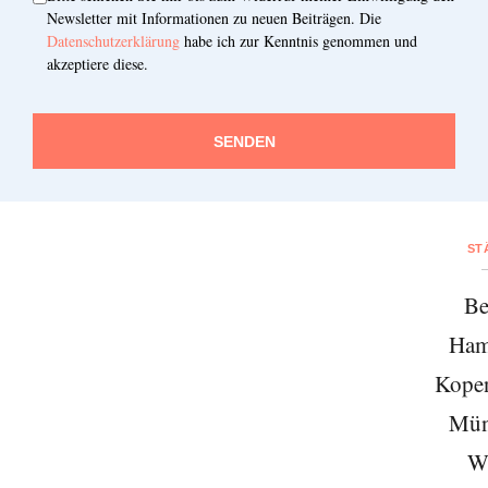
Newsletter mit Informationen zu neuen Beiträgen. Die
Datenschutzerklärung
habe ich zur Kenntnis genommen und
akzeptiere diese.
SENDEN
ST
Be
Ham
Kope
Mün
W