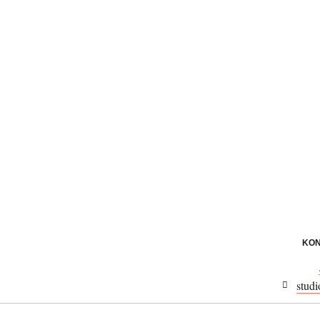
KON
studi