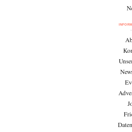
N
INFOR
Ab
Kon
Unse
News
Ev
Adver
J
Fri
Daten