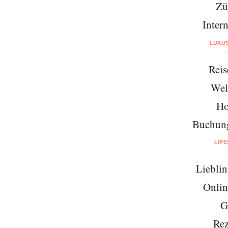
Zü
Intern
LUXU
Reis
Wel
Ho
Buchung
LIF
Lieblin
Onlin
G
Rez