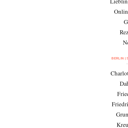
Lieblin
Onlin
G
Rez
N
BERLIN |
Charlo
Da
Frie
Friedr
Grun
Kreu