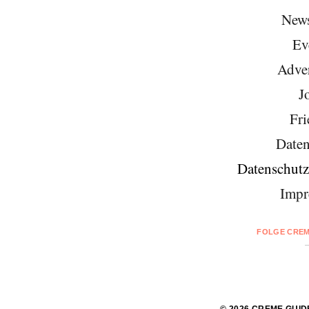
News
Ev
Adver
J
Fri
Daten
Datenschutz
Impr
FOLGE CREM