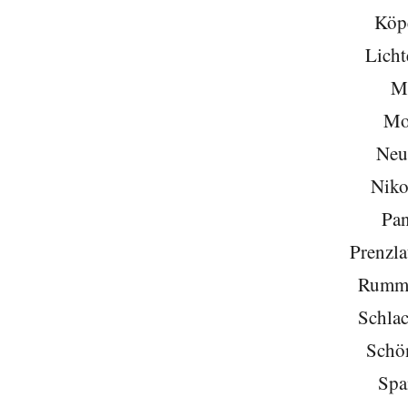
Köp
Licht
Mi
Mo
Neu
Niko
Pa
Prenzla
Rumme
Schlac
Schö
Spa