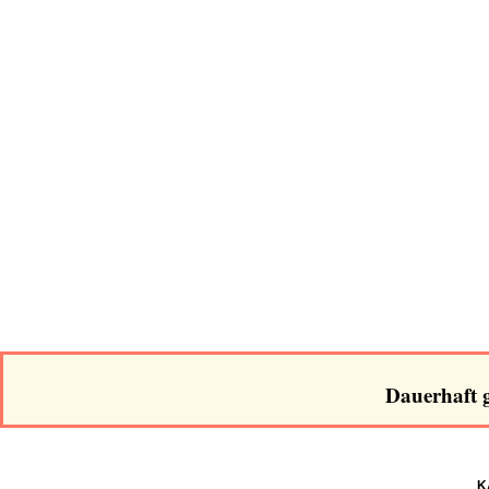
Dauerhaft g
K