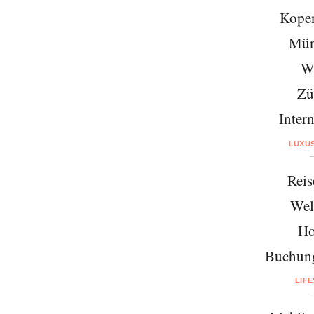
Kope
Mün
W
Zü
Intern
LUXU
Reis
Wel
Ho
Buchung
LIF