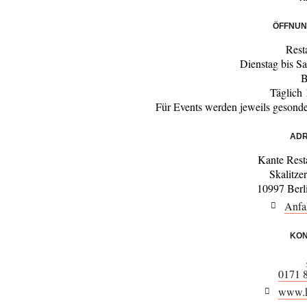
ÖFFNUN
Rest
Dienstag bis S
B
Täglich
Für Events werden jeweils gesond
ADR
Kante Rest
Skalitze
10997 Berl
Anfa
KON
0171 
www.ka