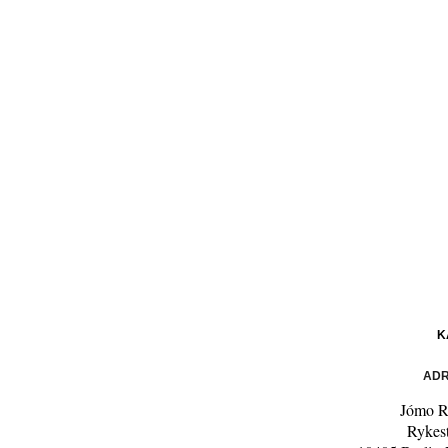
K
ADR
Jómo R
Rykes