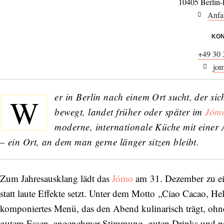
10405 Berlin-
Anfa
KON
+49 30
jom
er in Berlin nach einem Ort sucht, der s
W
bewegt, landet früher oder später im
Jóm
moderne, internationale Küche mit einer 
– ein Ort, an dem man gerne länger sitzen bleibt.
Zum Jahresausklang lädt das
Jómo
am 31. Dezember zu ein
statt laute Effekte setzt. Unter dem Motto „Ciao Cacao, Hel
komponiertes Menü, das den Abend kulinarisch trägt, ohne i
gutem Essen, angenehmer Stimmung, guten Drinks und p