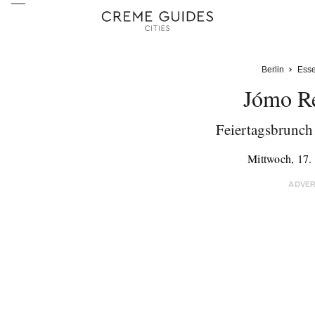
Berlin
Ess
Jómo Re
Feiertagsbrunch
Mittwoch, 17
ADVE