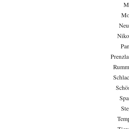
Mi
Mo
Neu
Niko
Pa
Prenzla
Rumme
Schlac
Schö
Spa
Ste
Temp