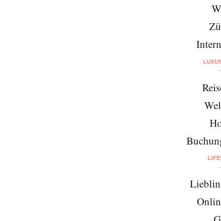
W
Zü
Intern
LUXU
Reis
Wel
Ho
Buchung
LIF
Lieblin
Onlin
G