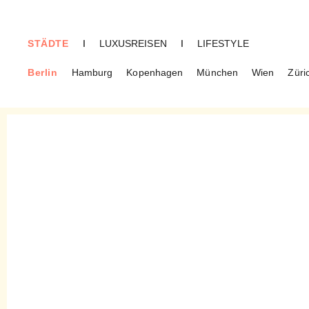
STÄDTE
I
LUXUSREISEN
I
LIFESTYLE
Berlin
Hamburg
Kopenhagen
München
Wien
Züri
BERLIN
Horváth – Saftbegleitung zu
Sebastian Franks Menüs