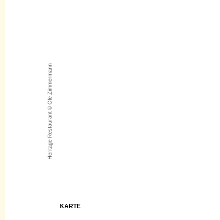
Heritage Restaurant © Ole Zimmermann
KARTE