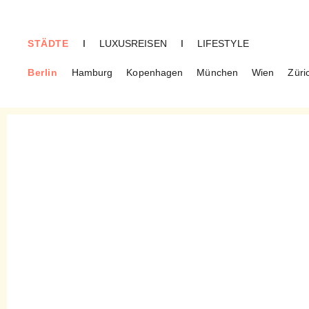
STÄDTE
I
LUXUSREISEN
I
LIFESTYLE
Berlin
Hamburg
Kopenhagen
München
Wien
Züri
BERLIN
Opulenter Minimalismus am
Gendarmenmarkt – Das
Stadtmenü im Heritage zur
Berlin Food Week