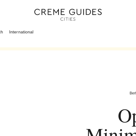
ch
International
Berl
Op
Minim