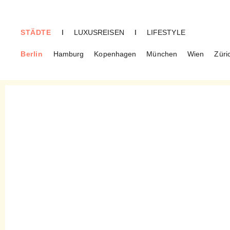
STÄDTE
I
LUXUSREISEN
I
LIFESTYLE
Berlin
Hamburg
Kopenhagen
München
Wien
Züri
BERLIN
Wild & Raw – Achtsamkeit
in a Bowl