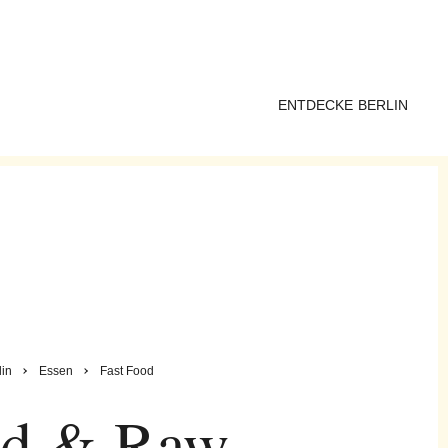
ENTDECKE BERLIN
lin
Essen
Fast Food
ld & Raw