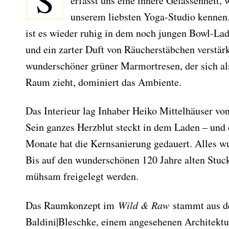
erfasst uns eine innere Gelassenheit, 
unserem liebsten Yoga-Studio kennen
ist es wieder ruhig in dem noch jungen Bowl-Lad
und ein zarter Duft von Räucherstäbchen verstär
wunderschöner grüner Marmortresen, der sich al
Raum zieht, dominiert das Ambiente.
Das Interieur lag Inhaber Heiko Mittelhäuser vo
Sein ganzes Herzblut steckt in dem Laden – und 
Monate hat die Kernsanierung gedauert. Alles w
Bis auf den wunderschönen 120 Jahre alten Stuc
mühsam freigelegt werden.
Das Raumkonzept im
Wild & Raw
stammt aus d
Baldini|Bleschke, einem angesehenen Architektu