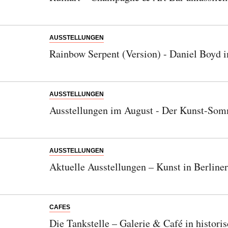
AUSSTELLUNGEN
Rainbow Serpent (Version) - Daniel Boyd 
Abonnieren Sie unseren Newsletter
AUSSTELLUNGEN
Entdecken Sie jede Woche neue schöne
Ausstellungen im August - Der Kunst-Somm
Orte, handverlesene Geheimtipps und
einzigartige Reisen.
AUSSTELLUNGEN
Aktuelle Ausstellungen – Kunst in Berlin
Bitte schicken Sie mir bis zum Widerruf meiner
Einwilligung den Newsletter mit Informationen zu
CAFES
neuen Beiträgen. Die
Datenschutzerklärung
habe ich
Die Tankstelle – Galerie & Café in historis
zur Kenntnis genommen und akzeptiere diese.