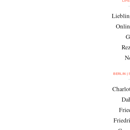
LIF
Lieblin
Onlin
G
Rez
N
BERLIN |
Charlo
Da
Frie
Friedr