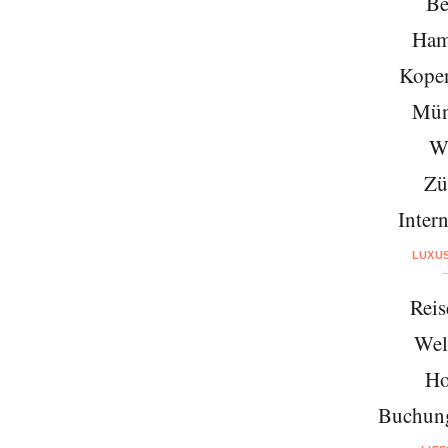
Be
Ham
Kope
Mün
W
Zü
Intern
LUXU
Reis
Wel
Ho
Buchung