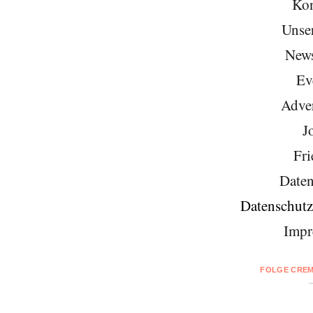
Kon
Unse
News
Ev
Adver
J
Fri
Daten
Datenschutz
Impr
FOLGE CREM