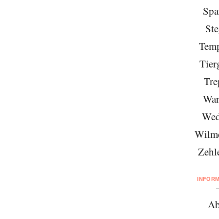
Spa
Ste
Temp
Tier
Tre
Wan
Wed
Wilme
Zehl
INFOR
Ab