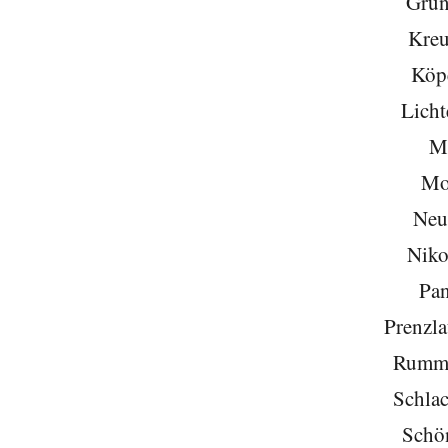
Grun
Kreu
Köp
Licht
Mi
Mo
Neu
Niko
Pa
Prenzla
Rumme
Schlac
Schö