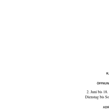
K
ÖFFNUN
2. Juni bis 1
Dienstag bis S
ADR