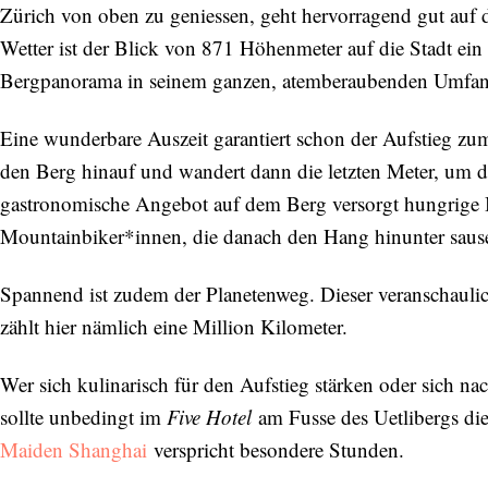
Zürich von oben zu geniessen, geht hervorragend gut auf
Wetter ist der Blick von 871 Höhenmeter auf die Stadt ein 
Bergpanorama in seinem ganzen, atemberaubenden Umfan
Abonnieren Sie unseren Newsletter
Eine wunderbare Auszeit garantiert schon der Aufstieg zum
Entdecken Sie jede Woche neue schöne
den Berg hinauf und wandert dann die letzten Meter, um 
Orte, handverlesene Geheimtipps und
gastronomische Angebot auf dem Berg versorgt hungrige 
einzigartige Reisen.
Mountainbiker*innen, die danach den Hang hinunter saus
Spannend ist zudem der Planetenweg. Dieser veranschaulic
zählt hier nämlich eine Million Kilometer.
Bitte schicken Sie mir bis zum Widerruf meiner
Einwilligung den Newsletter mit Informationen zu
Wer sich kulinarisch für den Aufstieg stärken oder sich n
neuen Beiträgen. Die
Datenschutzerklärung
habe ich
zur Kenntnis genommen und akzeptiere diese.
sollte unbedingt im
Five Hotel
am Fusse des Uetlibergs die
Maiden Shanghai
verspricht besondere Stunden.
SENDEN