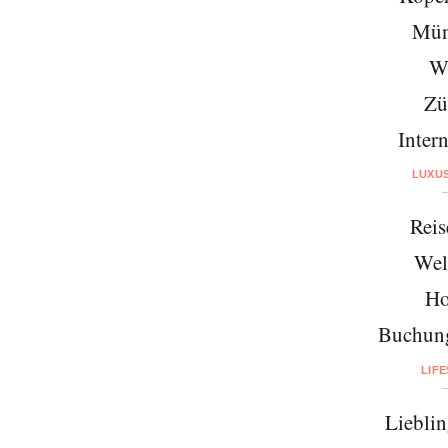
Mün
W
Zü
Intern
LUXU
Reis
Wel
Ho
Buchung
LIF
Lieblin