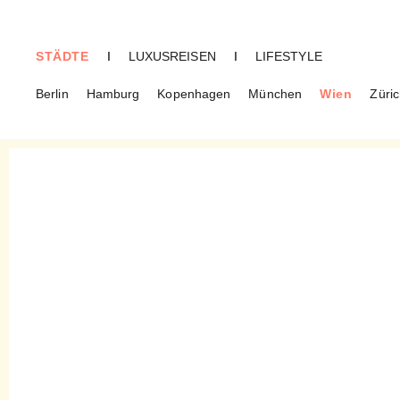
STÄDTE
I
LUXUSREISEN
I
LIFESTYLE
Berlin
Hamburg
Kopenhagen
München
Wien
Züri
WIEN
Tokyo Boom – „Er ist
Tokyo, ich bin Boom“: Ein
abgedrehter Kurztrip nach
Japan