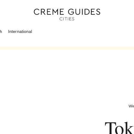
ch
International
Wi
To