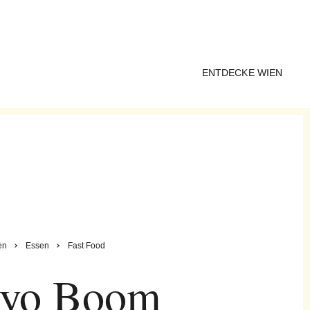
ENTDECKE WIEN
en
Essen
Fast Food
kyo Boom