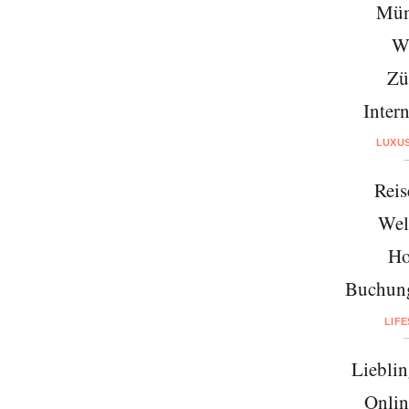
Mün
W
Zü
Intern
LUXU
Reis
Wel
Ho
Buchung
LIF
Lieblin
Onlin