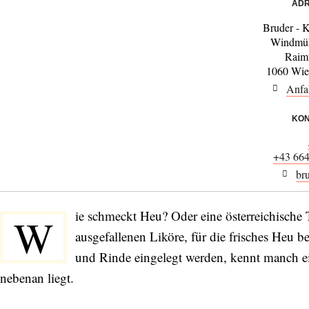
ADR
Bruder - 
Windmüh
Raim
1060 Wie
Anfa
KON
+43 66
br
ie schmeckt Heu? Oder eine österreichisch
W
ausgefallenen Liköre, für die frisches Heu
und Rinde eingelegt werden, kennt manch ein
nebenan liegt.