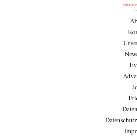
INFOR
Ab
Kon
Unse
News
Ev
Adver
J
Fri
Daten
Datenschutz
Impr