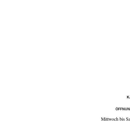
K
ÖFFNUN
Mittwoch bis S