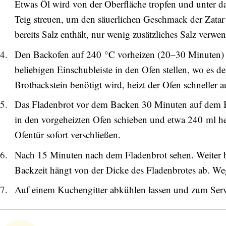
Etwas Öl wird von der Oberfläche tropfen und unter d
Abonnieren Sie unseren Newsletter
Teig streuen, um den säuerlichen Geschmack der Zatar 
Entdecken Sie jede Woche neue schöne
bereits Salz enthält, nur wenig zusätzliches Salz verwe
Orte, handverlesene Geheimtipps und
einzigartige Reisen.
Den Backofen auf 240 °C vorheizen (20–30 Minuten) un
beliebigen Einschubleiste in den Ofen stellen, wo es 
Brotbackstein benötigt wird, heizt der Ofen schneller a
Das Fladenbrot vor dem Backen 30 Minuten auf dem Bl
Bitte schicken Sie mir bis zum Widerruf meiner
in den vorgeheizten Ofen schieben und etwa 240 ml he
Einwilligung den Newsletter mit Informationen zu
Ofentür sofort verschließen.
neuen Beiträgen. Die
Datenschutzerklärung
habe ich
zur Kenntnis genommen und akzeptiere diese.
Nach 15 Minuten nach dem Fladenbrot sehen. Weiter ba
Backzeit hängt von der Dicke des Fladenbrotes ab. We
SENDEN
Auf einem Kuchengitter abkühlen lassen und zum Servi