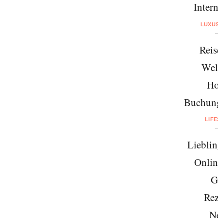
Intern
LUXU
Reis
Wel
Ho
Buchung
LIF
Lieblin
Onlin
G
Rez
N