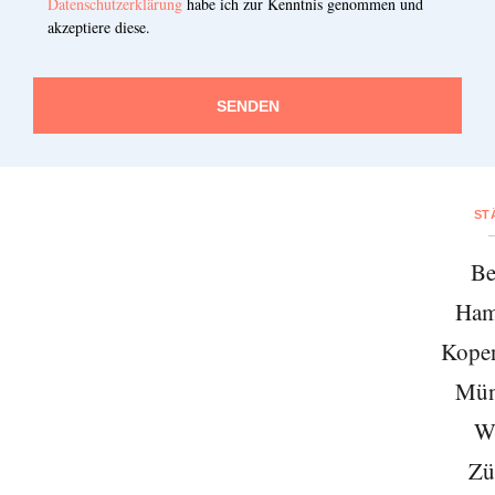
Datenschutzerklärung
habe ich zur Kenntnis genommen und
akzeptiere diese.
SENDEN
ST
Be
Ham
Kope
Mün
W
Zü