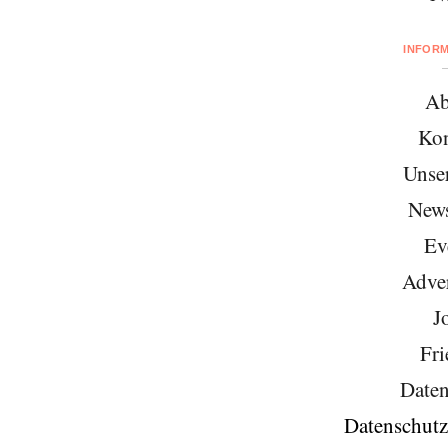
INFOR
Ab
Kon
Unse
News
Ev
Adver
J
Fri
Daten
Datenschutz