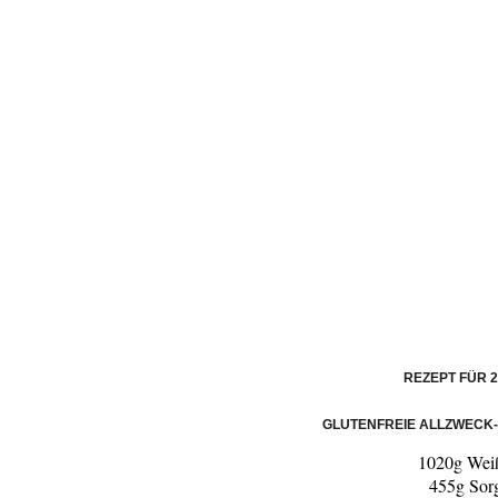
REZEPT FÜR 
GLUTENFREIE ALLZWECK-
1020g Wei
455g So