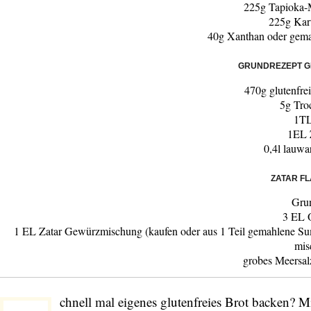
225g Tapioka-
225g Kart
40g Xanthan oder gem
GRUNDREZEPT G
470g glutenfr
5g Tro
1TL
1EL 
0,4l lauw
ZATAR F
Gru
3 EL 
1 EL Zatar Gewürzmischung (kaufen oder aus 1 Teil gemahlene Su
mis
grobes Meersal
chnell mal eigenes glutenfreies Brot backen? 