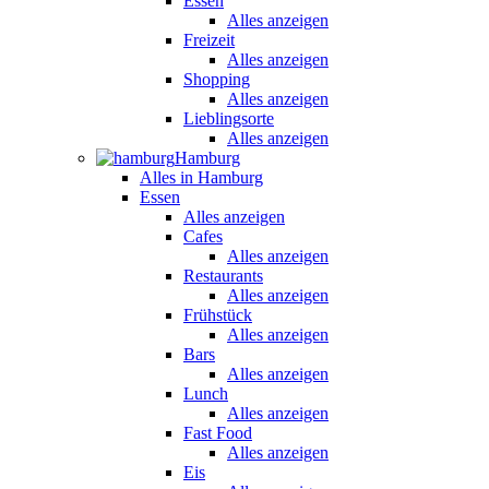
Essen
Alles anzeigen
Freizeit
Alles anzeigen
Shopping
Alles anzeigen
Lieblingsorte
Alles anzeigen
Hamburg
Alles in Hamburg
Essen
Alles anzeigen
Cafes
Alles anzeigen
Restaurants
Alles anzeigen
Frühstück
Alles anzeigen
Bars
Alles anzeigen
Lunch
Alles anzeigen
Fast Food
Alles anzeigen
Eis