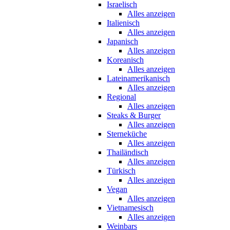
Israelisch
Alles anzeigen
Italienisch
Alles anzeigen
Japanisch
Alles anzeigen
Koreanisch
Alles anzeigen
Lateinamerikanisch
Alles anzeigen
Regional
Alles anzeigen
Steaks & Burger
Alles anzeigen
Sterneküche
Alles anzeigen
Thailändisch
Alles anzeigen
Türkisch
Alles anzeigen
Vegan
Alles anzeigen
Vietnamesisch
Alles anzeigen
Weinbars