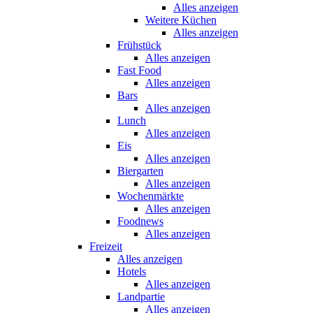
Alles anzeigen
Weitere Küchen
Alles anzeigen
Frühstück
Alles anzeigen
Fast Food
Alles anzeigen
Bars
Alles anzeigen
Lunch
Alles anzeigen
Eis
Alles anzeigen
Biergarten
Alles anzeigen
Wochenmärkte
Alles anzeigen
Foodnews
Alles anzeigen
Freizeit
Alles anzeigen
Hotels
Alles anzeigen
Landpartie
Alles anzeigen