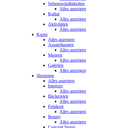
Sehenswürdigkeiten
Alles anzeigen
Kultur
Alles anzeigen
Aktivitäten
Alles anzeigen
Kunst
Alles anzeigen
Ausstellungen
Alles anzeigen
Museen
Alles anzeigen
Galerien
Alles anzeigen
Shopping
Alles anzeigen
Interiors
Alles anzeigen
Bäckereien
Alles anzeigen
Feinkost
Alles anzeigen
Beauty
Alles anzeigen
Concept Stores