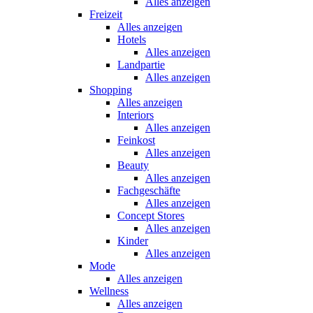
Alles anzeigen
Freizeit
Alles anzeigen
Hotels
Alles anzeigen
Landpartie
Alles anzeigen
Shopping
Alles anzeigen
Interiors
Alles anzeigen
Feinkost
Alles anzeigen
Beauty
Alles anzeigen
Fachgeschäfte
Alles anzeigen
Concept Stores
Alles anzeigen
Kinder
Alles anzeigen
Mode
Alles anzeigen
Wellness
Alles anzeigen