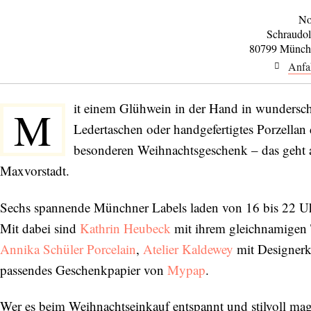
No
Schraudol
80799 Münch
Anfa
it einem Glühwein in der Hand in wunders
M
Ledertaschen oder handgefertigtes Porzellan
besonderen Weihnachtsgeschenk – das geht
Maxvorstadt.
Sechs spannende Münchner Labels laden von 16 bis 22 Uh
Mit dabei sind
Kathrin Heubeck
mit ihrem gleichnamigen 
Annika Schüler Porcelain
,
Atelier Kaldewey
mit Designerk
passendes Geschenkpapier von
Mypap
.
Wer es beim Weihnachtseinkauf entspannt und stilvoll mag