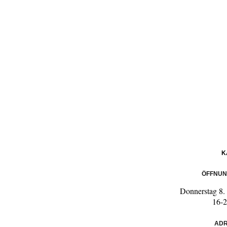
K
ÖFFNUN
Donnerstag 8
16-
ADR