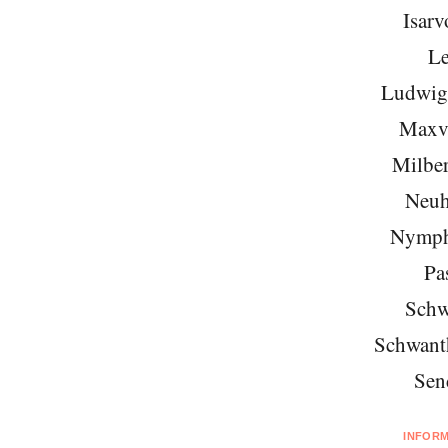
Isarv
Le
Ludwigs
Maxvo
Milber
Neuh
Nymph
Pa
Schw
Schwant
Sen
INFOR