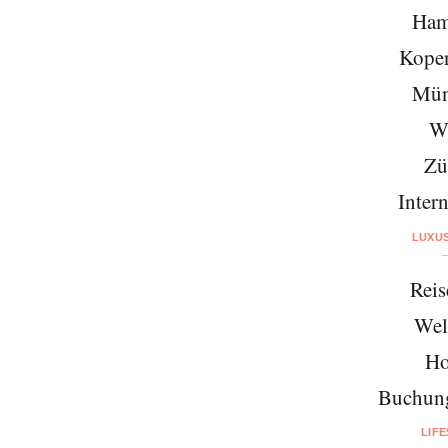
Ham
Kope
Mün
W
Zü
Intern
LUXU
Reis
Wel
Ho
Buchung
LIF