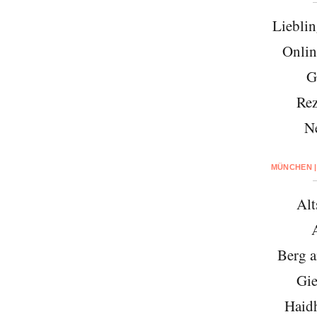
Lieblin
Onlin
G
Rez
N
MÜNCHEN |
Alt
Berg 
Gie
Haid