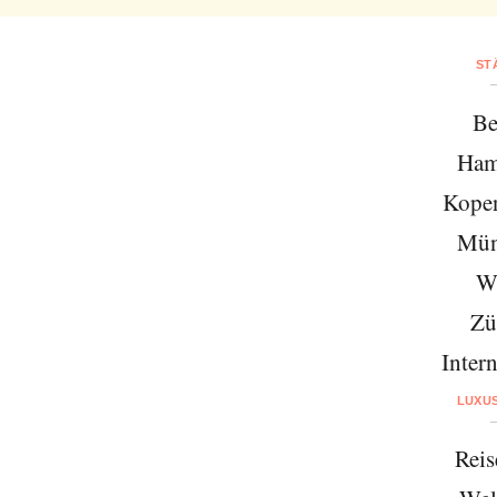
ST
Be
Ham
Kope
Mün
W
Zü
Intern
LUXU
Reis