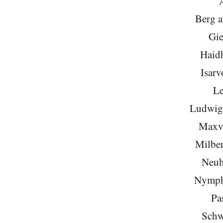
Berg 
Gie
Haid
Isarv
Le
Ludwigs
Maxvo
Milber
Neuh
Nymph
Pa
Schw