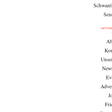
Schwant
Sen
INFOR
Ab
Kon
Unse
News
Ev
Adver
J
Fri