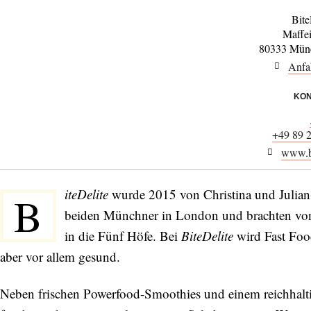
Bite
Maffei
80333 Münc
Anfa
KON
+49 89 
www.bi
iteDelite
wurde 2015 von Christina und Julian
B
beiden Münchner in London und brachten von
in die Fünf Höfe. Bei
BiteDelite
wird Fast Food 
aber vor allem gesund.
Neben frischen Powerfood-Smoothies und einem reichhalt