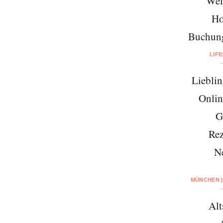
Wel
Ho
Buchung
LIF
Lieblin
Onlin
G
Rez
N
MÜNCHEN |
Alt