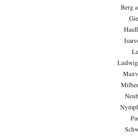
Berg 
Gie
Haid
Isarv
Le
Ludwigs
Maxvo
Milber
Neuh
Nymph
Pa
Schw