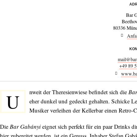
ADR
Bar 
Beethov
80336 Münc
Anfa
KON
mail@bar
+49 89 5
www.bar
nweit der Theresienwiese befindet sich die
Ba
U
eher dunkel und gedeckt gehalten. Schicke Le
Musiker verleihen der Kellerbar einen Retro-
Die
Bar Gabányi
eignet sich perfekt für ein paar Drinks d
hier zubereitet werden, ist ein Genuss. Inhaber Stefan G