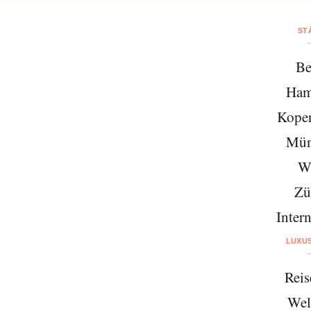
ST
Be
Ham
Kope
Mün
W
Zü
Intern
LUXU
Reis
Wel