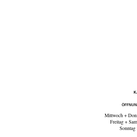
K
ÖFFNUN
Mittwoch + Don
Freitag + Sa
Sonntag