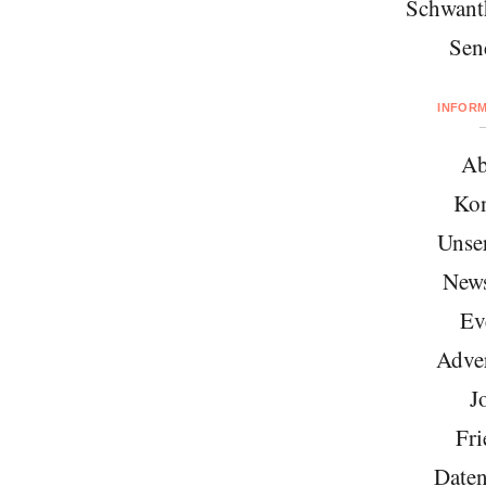
Schwant
Sen
INFOR
Ab
Kon
Unse
News
Ev
Adver
J
Fri
Daten