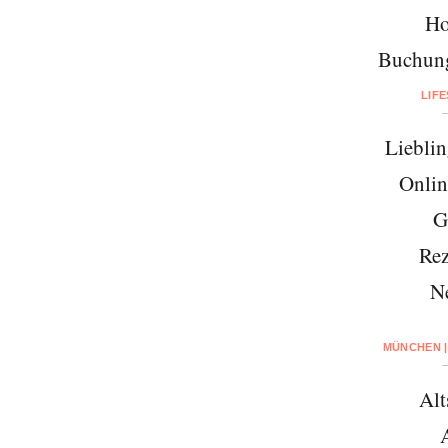
Ho
Buchung
LIF
Lieblin
Onlin
G
Rez
N
MÜNCHEN |
Alt