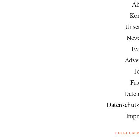
Ab
Kon
Unse
News
Ev
Adver
J
Fri
Daten
Datenschutz
Impr
FOLGE CREM