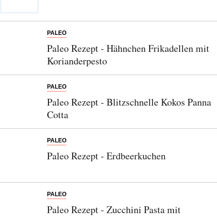
Entdecken Sie jede Woche neue schöne
Orte, handverlesene Geheimtipps und
einzigartige Reisen.
PALEO
Paleo Rezept - Hähnchen Frikadellen mit
Korianderpesto
Bitte schicken Sie mir bis zum Widerruf meiner
PALEO
Einwilligung den Newsletter mit Informationen zu
Paleo Rezept - Blitzschnelle Kokos Panna
neuen Beiträgen. Die
Datenschutzerklärung
habe ich
Cotta
zur Kenntnis genommen und akzeptiere diese.
PALEO
SENDEN
Paleo Rezept - Erdbeerkuchen
PALEO
Paleo Rezept - Zucchini Pasta mit