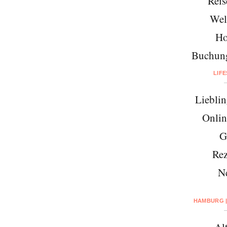
Reis
Wel
Ho
Buchung
LIF
Lieblin
Onlin
G
Rez
N
HAMBURG |