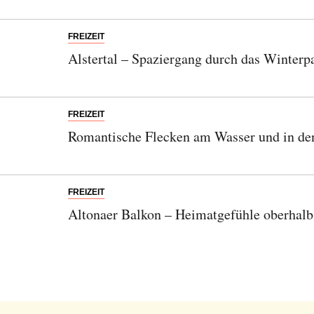
FREIZEIT
Alstertal – Spaziergang durch das Winterp
FREIZEIT
Romantische Flecken am Wasser und in de
Abonnieren Sie unseren Newsletter
Entdecken Sie jede Woche neue schöne
FREIZEIT
Orte, handverlesene Geheimtipps und
Altonaer Balkon – Heimatgefühle oberhalb
einzigartige Reisen.
Bitte schicken Sie mir bis zum Widerruf meiner