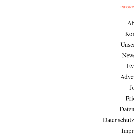
INFOR
Ab
Kon
Unse
News
Ev
Adver
J
Fri
Daten
Datenschutz
Impr