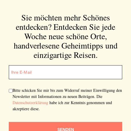
Einwilligung den Newsletter mit Informationen zu
neuen Beiträgen. Die
Datenschutzerklärung
habe ich
Sie möchten mehr Schönes
zur Kenntnis genommen und akzeptiere diese.
entdecken?
Entdecken Sie jede
SENDEN
Woche neue schöne Orte,
handverlesene Geheimtipps und
einzigartige Reisen.
Bitte schicken Sie mir bis zum Widerruf meiner Einwilligung den
Newsletter mit Informationen zu neuen Beiträgen. Die
Datenschutzerklärung
habe ich zur Kenntnis genommen und
akzeptiere diese.
SENDEN