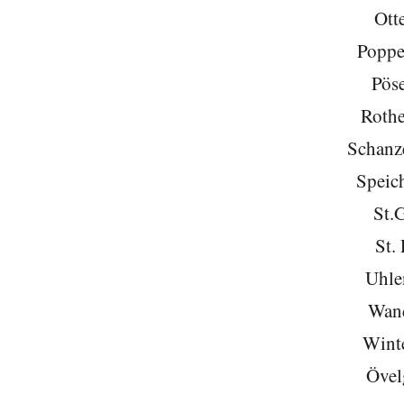
Ott
Poppe
Pöse
Roth
Schanze
Speich
St.
St. 
Uhle
Wan
Wint
Övel