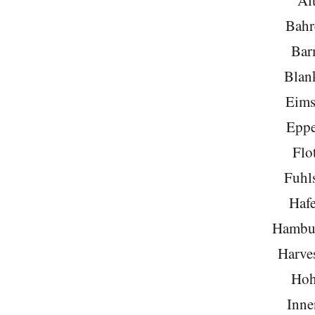
Al
Bahr
Bar
Blan
Eims
Eppe
Flo
Fuhls
Hafe
Hambu
Harve
Hoh
Inne