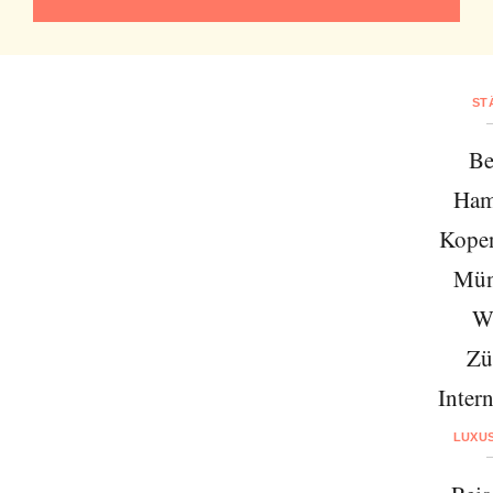
ST
Be
Ham
Kope
Mün
W
Zü
Intern
LUXU