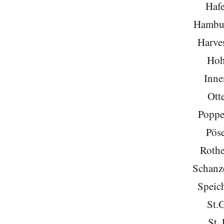
Hafe
Hambu
Harve
Hoh
Inne
Ott
Poppe
Pöse
Roth
Schanze
Speich
St.
St. 