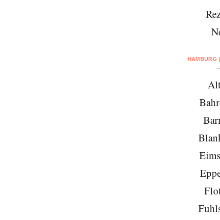
Rez
N
HAMBURG |
Al
Bahr
Bar
Blan
Eims
Eppe
Flo
Fuhls