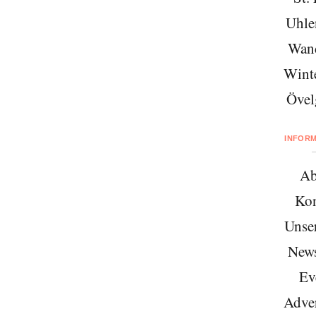
Uhle
Wan
Wint
Övel
INFOR
Ab
Kon
Unse
News
Ev
Adver