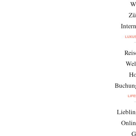
W
Zü
Intern
LUXU
Reis
Wel
Ho
Buchung
LIF
Lieblin
Onlin
G