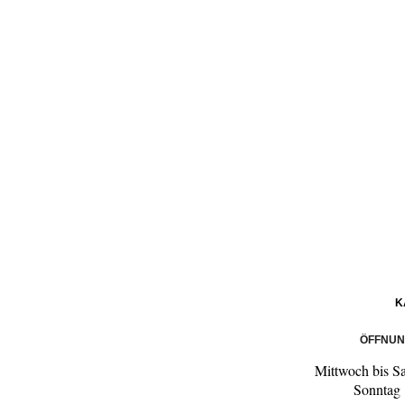
K
ÖFFNUN
Mittwoch bis S
Sonntag