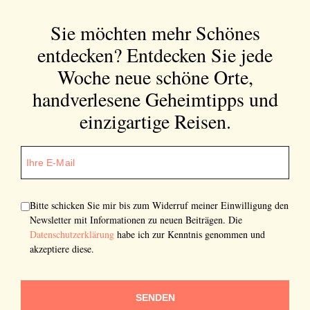
Einwilligung den Newsletter mit Informationen zu
neuen Beiträgen. Die
Datenschutzerklärung
habe ich
Sie möchten mehr Schönes
zur Kenntnis genommen und akzeptiere diese.
entdecken?
Entdecken Sie jede
SENDEN
Woche neue schöne Orte,
handverlesene Geheimtipps und
einzigartige Reisen.
Bitte schicken Sie mir bis zum Widerruf meiner Einwilligung den
Newsletter mit Informationen zu neuen Beiträgen. Die
Datenschutzerklärung
habe ich zur Kenntnis genommen und
akzeptiere diese.
SENDEN