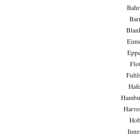
Bahr
Bar
Blan
Eims
Eppe
Flo
Fuhls
Hafe
Hambu
Harve
Hoh
Inne