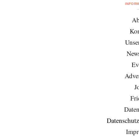
INFOR
Ab
Kon
Unse
News
Ev
Adver
J
Fri
Daten
Datenschutz
Impr