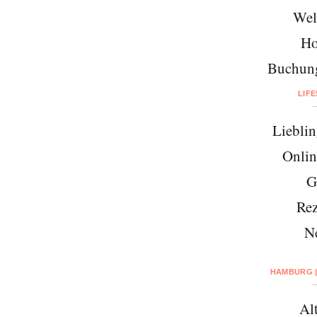
Wel
Ho
Buchung
LIF
Lieblin
Onlin
G
Rez
N
HAMBURG |
Al