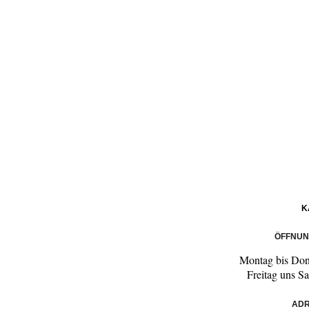
K
ÖFFNUN
Montag bis Don
Freitag uns S
ADR