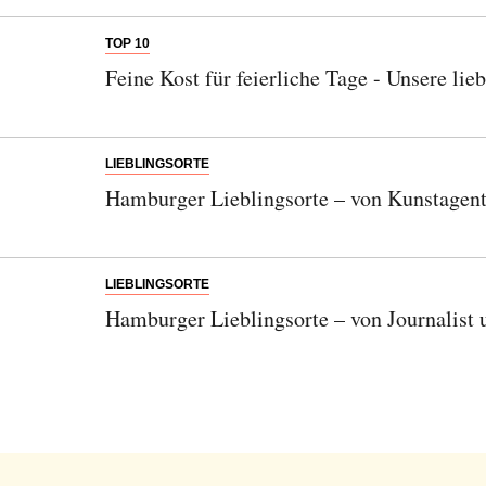
TOP 10
Feine Kost für feierliche Tage - Unsere l
LIEBLINGSORTE
Hamburger Lieblingsorte – von Kunstagent
Abonnieren Sie unseren Newsletter
Entdecken Sie jede Woche neue schöne
LIEBLINGSORTE
Orte, handverlesene Geheimtipps und
Hamburger Lieblingsorte – von Journalist 
einzigartige Reisen.
Bitte schicken Sie mir bis zum Widerruf meiner