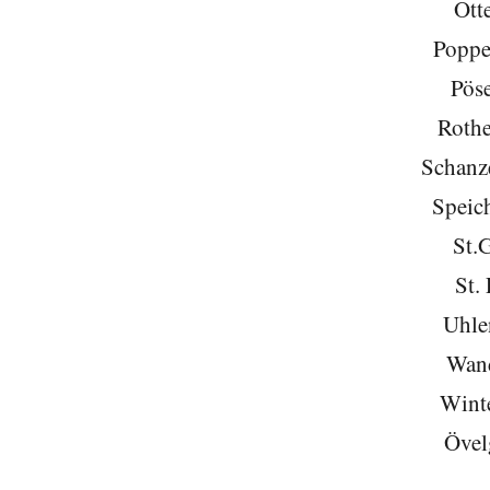
Ott
Poppe
Pöse
Roth
Schanze
Speich
St.
St. 
Uhle
Wan
Wint
Övel