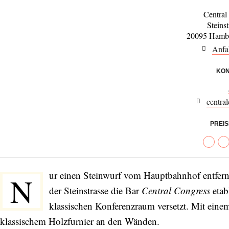
Central
Steins
20095 Hambu
Anfa
KON
centra
PREI
ur einen Steinwurf vom Hauptbahnhof entfernt 
N
der Steinstrasse die Bar
Central Congress
etab
klassischen Konferenzraum versetzt. Mit eine
klassischem Holzfurnier an den Wänden.