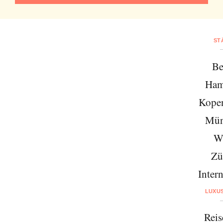
ST
Be
Ham
Kope
Mün
W
Zü
Intern
LUXU
Reis