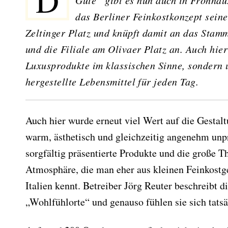
Das Geschäft für handverlesene Feinkost „Vom Einfachen das
Gute“ gibt es nun auch in Frohnau
das Berliner Feinkostkonzept seine
Zeltinger Platz und knüpft damit an das Stam
und die Filiale am Olivaer Platz an. Auch hier
Luxusprodukte im klassischen Sinne, sondern
hergestellte Lebensmittel für jeden Tag.
Auch hier wurde erneut viel Wert auf die Gestal
warm, ästhetisch und gleichzeitig angenehm unpr
sorgfältig präsentierte Produkte und die große T
Atmosphäre, die man eher aus kleinen Feinkostg
Italien kennt. Betreiber Jörg Reuter beschreibt d
„Wohlfühlorte“ und genauso fühlen sie sich tatsä