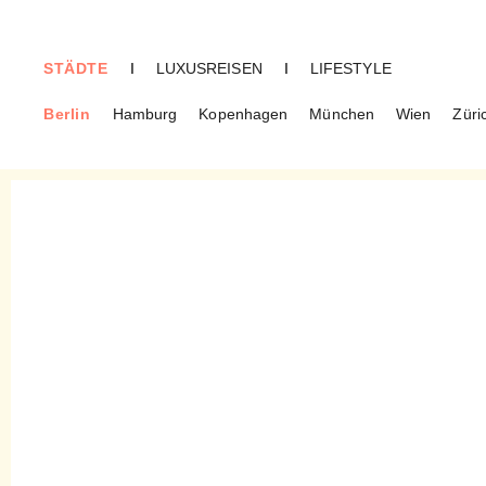
STÄDTE
I
LUXUSREISEN
I
LIFESTYLE
Berlin
Hamburg
Kopenhagen
München
Wien
Züri
BERLIN
Vom Einfachen das Gute –
Das Feinkostgeschäft jetzt
auch in Frohnau