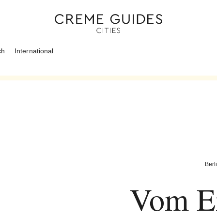
ch
International
Berl
Vom Ei